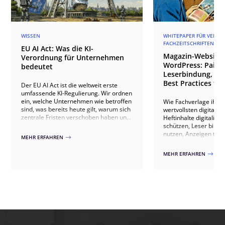
WISSEN
WHITEPAPER FÜR VERLAG
FACHZEITSCHRIFTEN
EU AI Act: Was die KI-
Magazin-Websites
Verordnung für Unternehmen
WordPress: Paid 
bedeutet
Leserbindung, An
Best Practices für
Der EU AI Act ist die weltweit erste
umfassende KI-Regulierung. Wir ordnen
ein, welche Unternehmen wie betroffen
Wie Fachverlage ihre
sind, was bereits heute gilt, warum sich
wertvollsten digitale
zentrale Fristen verschoben haben und
Heftinhalte digitalisie
welche Schritte jetzt sinnvoll sind.
schützen, Leser bind
nutzen, Anzeigen th
MEHR ERFAHREN
$
ausspielen, IVW-konf
Abonnenten gewinnen 
MEHR ERFAHREN
$
20+ Verlagsprojekten.