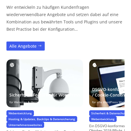
Wir entwickeln zu häufigen Kundenfragen
wiederverwendbare Angebote und setzen dabei auf eine
Kombination aus bewährten Tools und PlugIns und unsere
Best Practise bei der Konfiguration…
Alle Angebote
DSGVO-konformer 
Sicherheits-Features für WordPress
/ Cookie-Consent
für Websites & Shops
für alle WordPress Website
Webentwicklung
Sicherheit & Datenschutz
Hosting & Updates, BackUps & Datensicherung
Webentwicklung
Unternehmenswebsites
Ein DSGVO-konformer Cook
Oktober 2019 Pflicht. Nu