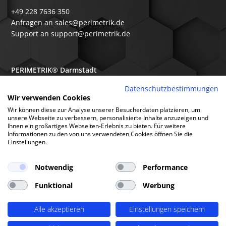
+49 228 7636 350
Anfragen an sales@perimetrik.de
Support an support@perimetrik.de
PERIMETRIK® Darmstadt
Ober-Ramstädter Str. 96e
Datenschutzbestimmungen
Wir verwenden Cookies
64367 Mühltal
Wir können diese zur Analyse unserer Besucherdaten platzieren, um
+49 6151 3944 80
unsere Webseite zu verbessern, personalisierte Inhalte anzuzeigen und
Ihnen ein großartiges Webseiten-Erlebnis zu bieten. Für weitere
Anfragen an sales@perimetrik.de
Informationen zu den von uns verwendeten Cookies öffnen Sie die
Support an support@perimetrik.de
Einstellungen.
Notwendig
Performance
Funktional
Werbung
© PERIMETRIK® 2026 |
Impressum
|
Datenschutzerklärung
|
Cookies
|
Alle akzeptieren
Einstellungen speichern
Standorte
|
FAQs
|
Glossar
|
Branchen
|
Software
|
Über uns
|