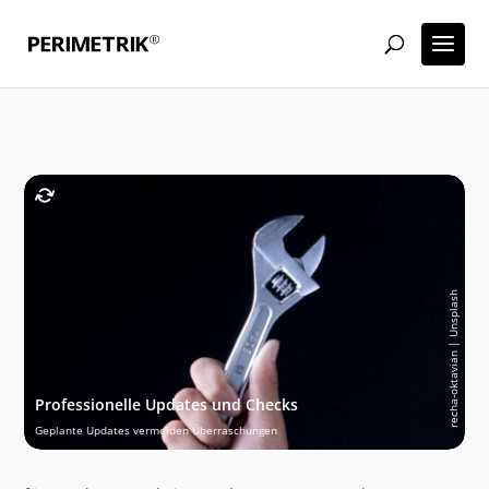
recha-oktavian | Unsplash
Professionelle Updates und Checks
Geplante Updates vermeiden Überraschungen