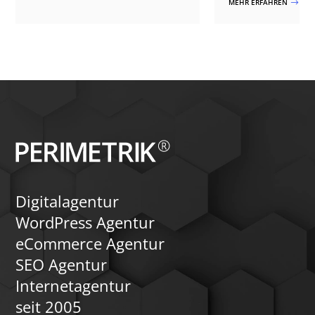
MEHR ERFAHREN
$
Websites auftreten können und wie ein
sauberer Umstieg über Staging,
Kompatibilitätsprüfung, Migration und
Qualitätssicherung ablaufen sollte.
Dabei gehen wir auch auf typische
Stolperfallen wie Drittmodule,
individuelles CSS, WooCommerce und
Theme-Builder-Templates ein und
zeigen, wie ein Wechsel erfolgreich
erfolgen kann.
Digitalagentur
WordPress Agentur
eCommerce Agentur
SEO Agentur
Internetagentur
seit 2005