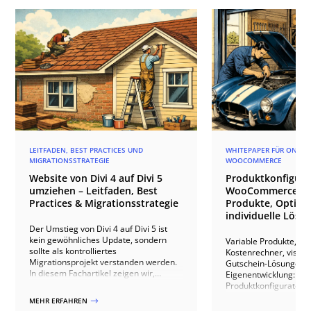
LEITFADEN, BEST PRACTICES UND
WHITEPAPER FÜR ONLIN
MIGRATIONSSTRATEGIE
WOOCOMMERCE
Website von Divi 4 auf Divi 5
Produktkonfigura
umziehen – Leitfaden, Best
WooCommerce: va
Practices & Migrationsstrategie
Produkte, Option
individuelle Lösu
Der Umstieg von Divi 4 auf Divi 5 ist
kein gewöhnliches Update, sondern
Variable Produkte, Pr
sollte als kontrolliertes
Kostenrechner, visuel
Migrationsprojekt verstanden werden.
Gutschein-Lösungen u
In diesem Fachartikel zeigen wir,
Eigenentwicklung: Wi
welche technischen Unterschiede
Produktkonfiguratoren
zwischen beiden Versionen relevant
WooCommerce umsetzt
MEHR ERFAHREN
$
sind, welche Risiken bei bestehenden
Plugins bis zur indivi