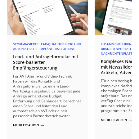
SCORE-BASIERTE LEAD-QUALIFIZIERUNG UND
ZUSAMMENFÜHRUNG DR
AUTOMATISCHE EMPFÄNGERSTEUERUNG
BRANCHENPORTALE ZU EI
ACHRICHTENPLATTFORM
Lead- und Anfrageformular mit
Komplexes Nachri
Score-basierter
mit Newsslider, m
Empfängersteuerung
Artikeln, Advertor
Für AVT Alarm- und Video-Technik
Für einen Verlag habe 
haben wir das Kontakt- und
komplexes Nachrichte
Anfrageformular zu einem Lead-
ehemaligen Branchen
Werkzeug ausgebaut: Es bewertet jede
aufgebaut. Das neue 
Anfrage anhand von Budget,
verfügt über eine dyn
Entfernung und Gebäudeart, berechnet
und zahlreiche individ
einen Score und leitet den Lead
programmierte Specia
automatisch an AVT oder einen
passenden Partnerbetrieb weiter.
MEHR ERFAHREN
$
MEHR ERFAHREN
$