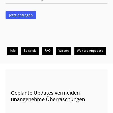
Jetzt anfragen
Info
Beispiele
FAQ
Wissen
Weitere Angebote
Beschreibung
Geplante Updates vermeiden
unangenehme Überraschungen