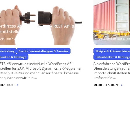
rdPress API-Entwicklung – REST API &
hnittstellen
Import-Schnitts
 API- oder CSV-Schnittstellen
Datenimport aus allen
twicklung
Events, Veranstaltungen & Termine
Skripte & Automatisier
banken & Kataloge
Datenbanken & Katalog
TRIK® entwickelt individuelle WordPress API-
Als erfahrene WordPr
tstellen für SAP, Microsoft Dynamics, ERP-Systeme,
Dienstleistungen zur E
Reach, KI-APIs und mehr. Unser Ansatz: Prozesse
Import-Schnittstellen 
hen, dann entwickeln ...
umfasst die ...
ERFAHREN
MEHR ERFAHREN
$
$