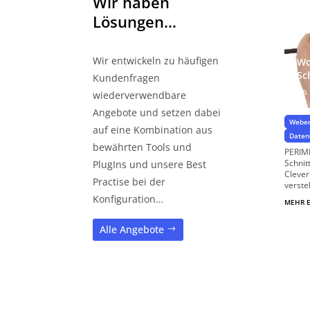
Wir haben
Lösungen…
Wir entwickeln zu häufigen
Wo
Sc
Kundenfragen
z.B.
wiederverwendbare
Angebote und setzen dabei
Weben
auf eine Kombination aus
Daten
bewährten Tools und
PERIME
Schnit
PlugIns und unsere Best
Clever
Practise bei der
verste
Konfiguration…
MEHR 
Alle Angebote