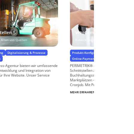
tellen
WooCommerce-Schnittstelle
 Arten von Quellen
Entwicklung & Implementierung
ung
Digitalisierung & Prozesse
Produkt-Konfiguratoren & Bestellprozesse
e
Online-Payment & Zahlungsprozesse
Sch
ess-Agentur bieten wir umfassende
PERIMETRIK® entwickelt individuell
ntwicklung und Integration von
Schnittstellen zu ERP-Systemen, Waren
für Ihre Website. Unser Service
Buchhaltungssoftware, Kassensystem
Marktplätzen – per REST-API, Webhook
Cronjob. Mit Projektreferenzen ...
MEHR ERFAHREN
$