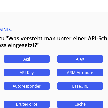
 SIND…
zu "Was versteht man unter einer API-Schn
ess eingesetzt?"
Agil
AJAX
API-Key
ARIA-Attribute
Autoresponder
BaseURL
Brute-Force
Cache