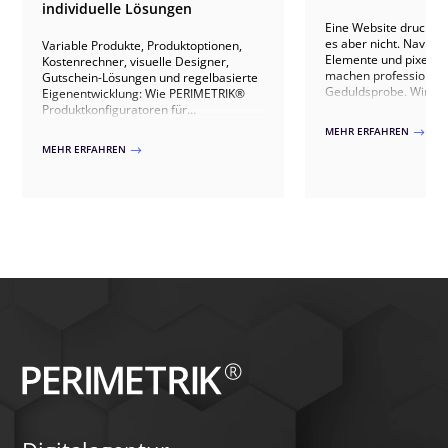
individuelle Lösungen
Eine Website drucken k
es aber nicht. Navigat
Variable Produkte, Produktoptionen,
Elemente und pixelopt
Kostenrechner, visuelle Designer,
machen professionell
Gutschein-Lösungen und regelbasierte
Geduldsprobe. Wir ze
Eigenentwicklung: Wie PERIMETRIK®
einfaches Stylesheet f
Produktkonfiguratoren für
reicht, wo WordPress-
WooCommerce umsetzt – von fertigen
MEHR ERFAHREN
$
Grenzen stoßen und 
Plugins bis zur individuellen Lösung.
MEHR ERFAHREN
$
individuell entwickel
der einzig sinnvolle We