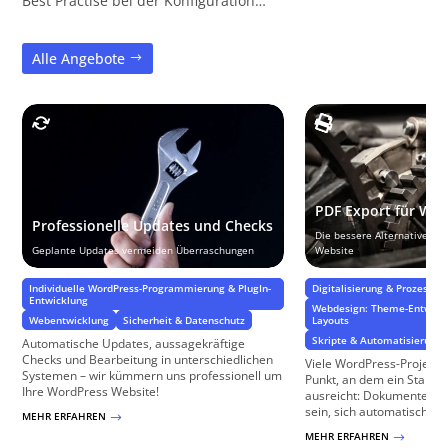
Best Practise bei der Konfiguration…
Alle Angebote
PDF Export für Wo
Professionelle Updates und Checks
Die bessere Alternative zu
Geplante Updates vermeiden Überraschungen
Website
Individuelle WordPress-Programmierung & PlugIn-
Digitalisierung & Prozesse
Entwicklung
Webdesign: Theme-Entwickl
Webentwicklung
Sicherheit & Datenschutz
Layouts
Skripte & Automatisierung
Automatische Updates, aussagekräftige
Checks und Bearbeitung in unterschiedlichen
Viele WordPress-Projekt
Systemen – wir kümmern uns professionell um
Punkt, an dem ein Standa
Ihre WordPress Website!
ausreicht: Dokumente soll
sein, sich automatisch aktu
MEHR ERFAHREN
$
MEHR ERFAHREN
$