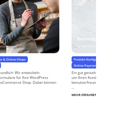
e
Buchungsformulare
ooCommerce
für WordPress
e & Online-Shops
Produkt-Konfiguratoren & Bestellprozesse
Online-Payment & Zahlungsprozesse
undlich: Wir entwickeln
Ein gut gestaltetes Buchungsformular 
formulare für Ihre WordPress
um Ihren Kunden und Gästen eine ein
WooCommerce Shop. Dabei können
benutzerfreundliche Möglichkeit zur 
...
MEHR ERFAHREN
$