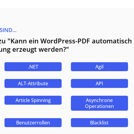
 SIND…
zu "Kann ein WordPress-PDF automatisch 
ung erzeugt werden?"
.NET
Agil
ALT-Attribute
API
Article Spinning
Asynchrone
Operationen
Benutzerrollen
Blacklist