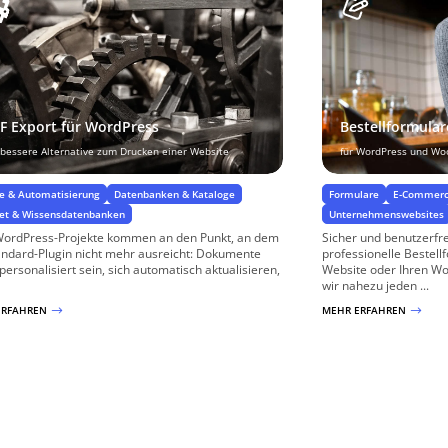
F Export für WordPress
Bestellformular
 bessere Alternative zum Drucken einer Website
für WordPress und W
te & Automatisierung
Datenbanken & Kataloge
Formulare
E-Commerc
net & Wissensdatenbanken
Unternehmenswebsites
WordPress-Projekte kommen an den Punkt, an dem
Sicher und benutzerfre
andard-Plugin nicht mehr ausreicht: Dokumente
professionelle Bestell
 personalisiert sein, sich automatisch aktualisieren,
Website oder Ihren 
wir nahezu jeden ...
ERFAHREN
MEHR ERFAHREN
$
$