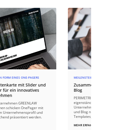
IN FORM EINES ONE-PAGERS
MEILENSTEIN
tenkarte mit Slider und
Zusammenführung von Webs
 für ein innovatives
Blog
nehmen
PERIMETRIK® integrierte den vorm
eigenständigen Blog in die neue W
unternehmen GREENLAW
Unternehmenswebsite von Herth+
inen schicken OnePager mit
und Blog nutzen dabei unterschiedl
m Unternehmensprofil und
Templates, um optisch eigenständi
chend präsentiert werden.
MEHR ERFAHREN
$