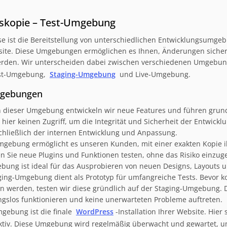
tskopie – Test-Umgebung
se ist die Bereitstellung von unterschiedlichen Entwicklungsumge
ite. Diese Umgebungen ermöglichen es Ihnen, Änderungen sicher z
erden. Wir unterscheiden dabei zwischen verschiedenen Umgebun
est-Umgebung,
Staging-Umgebung
und Live-Umgebung.
mgebungen
 dieser Umgebung entwickeln wir neue Features und führen grund
ier keinen Zugriff, um die Integrität und Sicherheit der Entwickl
hließlich der internen Entwicklung und Anpassung.
mgebung ermöglicht es unseren Kunden, mit einer exakten Kopie i
n Sie neue Plugins und Funktionen testen, ohne das Risiko einzuge
bung ist ideal für das Ausprobieren von neuen Designs, Layouts u
ging-Umgebung dient als Prototyp für umfangreiche Tests. Bevor k
erden, testen wir diese gründlich auf der Staging-Umgebung. Di
gslos funktionieren und keine unerwarteten Probleme auftreten.
gebung ist die finale
WordPress
-Installation Ihrer Website. Hier
ktiv. Diese Umgebung wird regelmäßig überwacht und gewartet, u