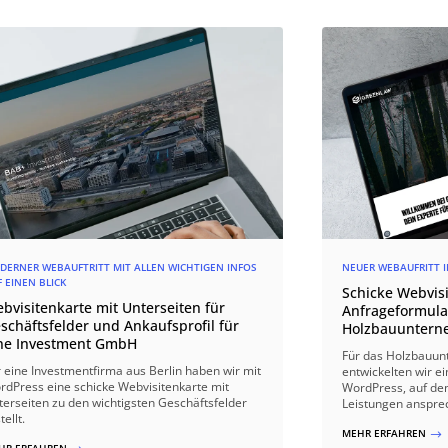
DERNER WEBAUFTRITT MIT ALLEN WICHTIGEN INFOS
NEUER WEBAUFRITT 
 EINEN BLICK
Schicke Webvisi
bvisitenkarte mit Unterseiten für
Anfrageformular
schäftsfelder und Ankaufsprofil für
Holzbauunter
ne Investment GmbH
Für das Holzbau
r eine Investmentfirma aus Berlin haben wir mit
entwickelten wir e
rdPress eine schicke Webvisitenkarte mit
WordPress, auf de
terseiten zu den wichtigsten Geschäftsfelder
Leistungen anspre
tellt.
MEHR ERFAHREN
$