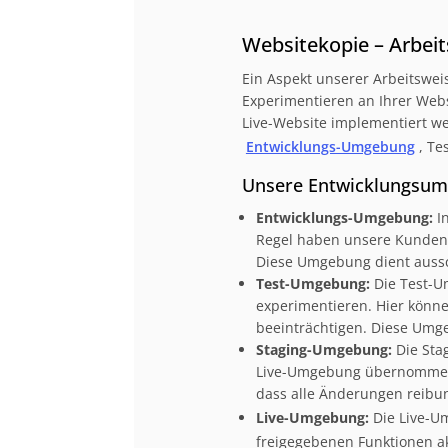
Beschreibung
Websitekopie – Arbei
Ein Aspekt unserer Arbeitswei
Experimentieren an Ihrer Webs
Live-Website implementiert w
Entwicklungs-Umgebung
, T
Unsere Entwicklungsu
Entwicklungs-Umgebung:
In
Regel haben unsere Kunden h
Diese Umgebung dient aussc
Test-Umgebung:
Die Test-U
experimentieren. Hier könne
beeinträchtigen. Diese Umge
Staging-Umgebung:
Die Sta
Live-Umgebung übernommen w
dass alle Änderungen reibun
Live-Umgebung:
Die Live-Um
freigegebenen Funktionen a