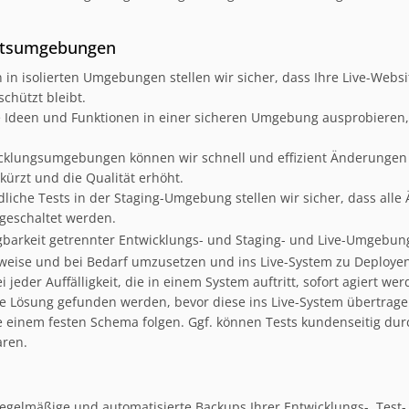
eitsumgebungen
in isolierten Umgebungen stellen wir sicher, dass Ihre Live-Websi
chützt bleibt.
Ideen und Funktionen in einer sicheren Umgebung ausprobieren, 
cklungsumgebungen können wir schnell und effizient Änderungen
kürzt und die Qualität erhöht.
liche Tests in der Staging-Umgebung stellen wir sicher, dass all
e geschaltet werden.
gbarkeit getrennter Entwicklungs- und Staging- und Live-Umgebun
weise und bei Bedarf umzusetzen und ins Live-System zu Deployen
i jeder Auffälligkeit, die in einem System auftritt, sofort agiert 
le Lösung gefunden werden, bevor diese ins Live-System übertrage
te einem festen Schema folgen. Ggf. können Tests kundenseitig du
aren.
egelmäßige und automatisierte Backups Ihrer Entwicklungs-, Tes