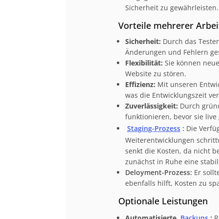
Sicherheit zu gewährleisten.
Vorteile mehrerer Arb
Sicherheit:
Durch das Testen 
Änderungen und Fehlern ges
Flexibilität:
Sie können neue 
Website zu stören.
Effizienz:
Mit unseren Entwi
was die Entwicklungszeit ver
Zuverlässigkeit:
Durch gründ
funktionieren, bevor sie liv
Staging-Prozess
:
Die Verfü
Weiterentwicklungen schritt
senkt die Kosten, da nicht be
zunächst in Ruhe eine stabi
Deloyment-Prozess:
Er soll
ebenfalls hilft, Kosten zu sp
Optionale Leistungen
Automatisierte
Backups
:
R