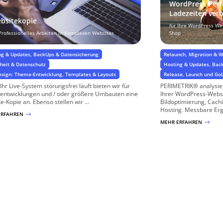
WordPress Perf
Ladezeiten ver
bsitekopie
für Ihre WordPress W
 Professionelles Arbeiten in Komplexen Websites
Shop
ng & Updates, BackUps & Datensicherung
Relaunch, Migration & 
rheit & Datenschutz
Hosting & Updates, Bac
sign: Theme-Entwicklung, Templates & Layouts
Release, Launch und Go
Ihr Live-System störungsfrei läuft bieten wir für
PERIMETRIK® analysier
entwicklungen und / oder größere Umbauten eine
Ihrer WordPress-Websi
e-Kopie an. Ebenso stellen wir ...
Bildoptimierung, Cach
Hosting. Messbare Erge
ERFAHREN
$
MEHR ERFAHREN
$