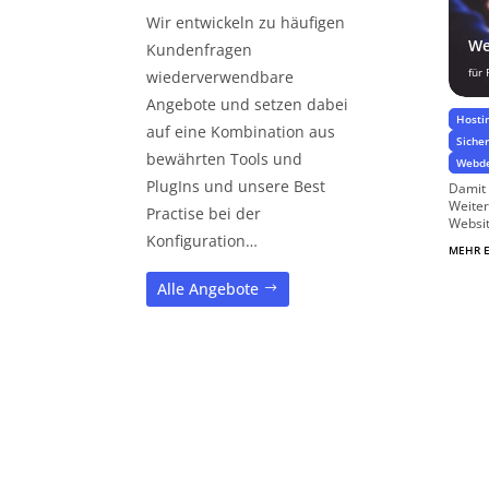
Wir entwickeln zu häufigen
We
Kundenfragen
für
wiederverwendbare
Angebote und setzen dabei
Hosti
auf eine Kombination aus
Siche
bewährten Tools und
Webde
PlugIns und unsere Best
Damit 
Weiter
Practise bei der
Websit
Konfiguration…
MEHR 
Alle Angebote