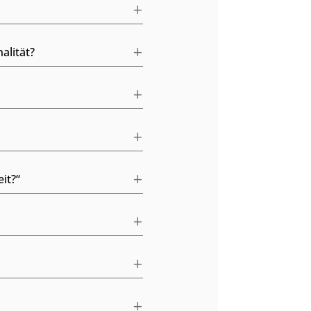
alität?
it?“