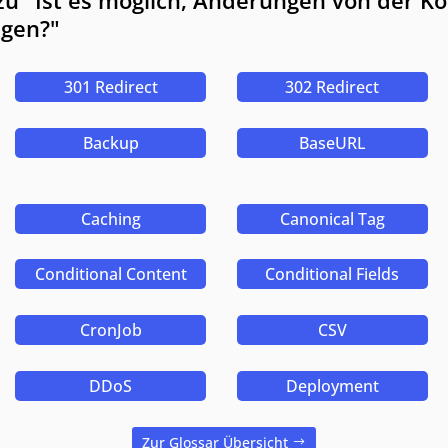
u "Ist es möglich, Änderungen von der Kop
agen?"
301 Redirect
302 Redirect
Backup
BaseURL
Caching
Canonical Tag
Conditional Content
Conditional Fields
CronJob
CSV
DDoS
Deployment
Zur Glossar Übersicht