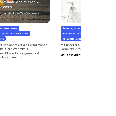
ormance optimieren –
Individueller Support bei Fr
bessern
WordPress
ebsite oder Ihren WooCommerce
Hilfe beim Selber machen…
Website-Umzug
Release, Launch und GoLive
kUps & Datensicherung
Hosting & Updates, BackUps & Datensiche
Live
Relaunch, Migration & Website-Umzug
t und optimiert die Performance
Mit unserer Unterstützung gelingen I
te: Core Web Vitals,
komplexe Arbeiten an Ihrer WordPress
ing, Plugin-Bereinigung und
MEHR ERFAHREN
$
bnisse mit Swift ...