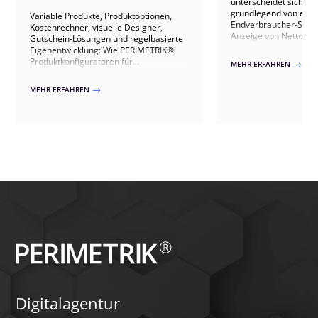
unterscheidet sich in 
grundlegend von eine
Variable Produkte, Produktoptionen,
Endverbraucher-Shop
Kostenrechner, visuelle Designer,
Anzeige von Nettopre
Gutschein-Lösungen und regelbasierte
komplexen Rabatt- un
Eigenentwicklung: Wie PERIMETRIK®
sind oft auch Freigab
Produktkonfiguratoren für
MEHR ERFAHREN
$
mehrstufige Bestellwo
WooCommerce umsetzt – von fertigen
nahtlose Anbindung a
Plugins bis zur individuellen Lösung.
MEHR ERFAHREN
$
Warenwirtschafts- od
erforderlich. Dieser Ar
sich WooCommerce mi
Plugins und individue
zu einem leistungsfä
ausbauen lässt, der 
ein eingeschränktes S
Gewerbekunden, bes
Dokumentenanforderu
gestützte Anfrageproz
das Themenfeld „Com
Sicherheit“ wird beleu
Umfeld oft sensible 
branchenspezifische R
berücksichtigt werde
Insgesamt wird deutli
WooCommerce dank sei
und der Vielfalt an Er
solide Basis für nahez
Digitalagentur
Szenarien bietet – von