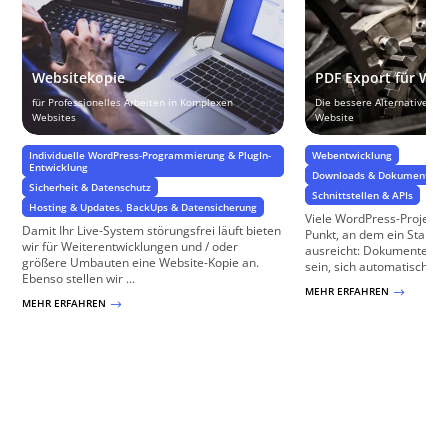
Websitekopie
PDF Export für Wo
für Professionelles Arbeiten in Komplexen
Die bessere Alternative zu
Websites
Website
Individuelle WordPress-Programmierung & PlugIn-
Webentwicklung
Entwicklung
Downloads & Dokumenten
Sicherheit & Datenschutz
Schnittstellen & APIs
Hosting & Updates, BackUps & Datensicherung
Viele WordPress-Projekt
Damit Ihr Live-System störungsfrei läuft bieten
Punkt, an dem ein Standa
wir für Weiterentwicklungen und / oder
ausreicht: Dokumente soll
größere Umbauten eine Website-Kopie an.
sein, sich automatisch aktu
Ebenso stellen wir ...
MEHR ERFAHREN
$
MEHR ERFAHREN
$