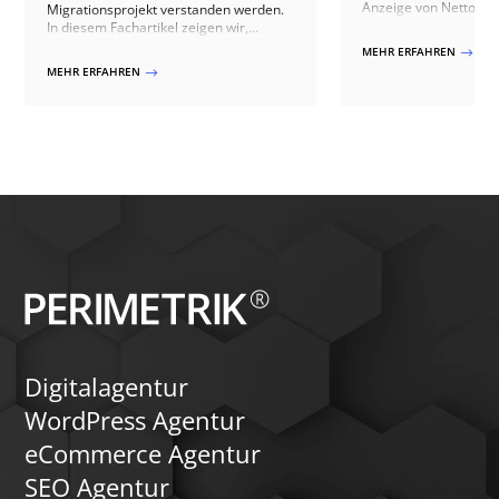
Anzeige von Nettopre
Migrationsprojekt verstanden werden.
komplexen Rabatt- un
In diesem Fachartikel zeigen wir,
sind oft auch Freigab
welche technischen Unterschiede
MEHR ERFAHREN
$
mehrstufige Bestellwo
zwischen beiden Versionen relevant
MEHR ERFAHREN
$
nahtlose Anbindung a
sind, welche Risiken bei bestehenden
Warenwirtschafts- od
Websites auftreten können und wie ein
erforderlich. Dieser Ar
sauberer Umstieg über Staging,
sich WooCommerce mi
Kompatibilitätsprüfung, Migration und
Plugins und individue
Qualitätssicherung ablaufen sollte.
zu einem leistungsfä
Dabei gehen wir auch auf typische
ausbauen lässt, der 
Stolperfallen wie Drittmodule,
ein eingeschränktes S
individuelles CSS, WooCommerce und
Gewerbekunden, bes
Theme-Builder-Templates ein und
Dokumentenanforderu
zeigen, wie ein Wechsel erfolgreich
gestützte Anfrageproz
erfolgen kann.
das Themenfeld „Com
Sicherheit“ wird beleu
Umfeld oft sensible 
branchenspezifische R
berücksichtigt werde
Insgesamt wird deutli
Digitalagentur
WooCommerce dank sei
und der Vielfalt an Er
WordPress Agentur
solide Basis für nahez
Szenarien bietet – von
eCommerce Agentur
Registrierung mit Ge
über individuelle Preis
SEO Agentur
verzahnten Marketing