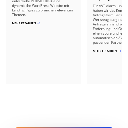
entwickelte PERIMETRIK® eine
dynamische WordPress Website mit
Für AVT Alarm- und V
Landing Pages zu branchenrelevanten
haben wir das Kontakt
Themen.
Anfrageformular zu e
Werkzeug ausgebaut: 
MEHR ERFAHREN
$
Anfrage anhand von B
Entfernung und Gebäu
einen Score und leite
automatisch an AVT o
passenden Partnerbetr
MEHR ERFAHREN
$