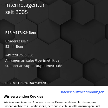
Serviceprozessen.
Internetagentur
seit 2005
PERIMETRIK® Bonn
Brüdergasse 1
53111 Bonn
+49 228 7636 350
Anfragen an sales@perimetrik.de
Support an support@perimetrik.de
PERIMETRIK® Darmstadt
Ober-Ramstädter Str. 96e
Datenschutzbestimmungen
Wir verwenden Cookies
64367 Mühltal
Wir können diese zur Analyse unserer Besucherdaten platzieren, um
+49 6151 3944 80
unsere Webseite zu verbessern, personalisierte Inhalte anzuzeigen und