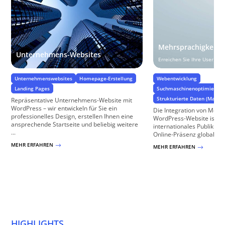
Mehrsprachigkeit
Unternehmens-Websites
Erreichen Sie Ihre User wel
Unternehmenswebsites
Homepage-Erstellung
Webentwicklung
Landing Pages
Suchmaschinenoptimierung
Strukturierte Daten (Markup
Repräsentative Unternehmens-Website mit
WordPress – wir entwickeln für Sie ein
Die Integration von Mehrs
professionelles Design, erstellen Ihnen eine
WordPress-Website ist ess
ansprechende Startseite und beliebig weitere
internationales Publikum 
...
Online-Präsenz global aus
MEHR ERFAHREN
$
MEHR ERFAHREN
$
HIGHLIGHTS