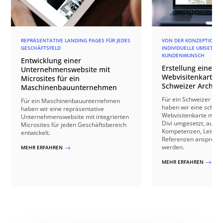
REPRÄSENTATIVE LANDING PAGES FÜR JEDES
VON DER KONZEPTION BI
GESCHÄFTSFELD
INDIVIDUELLE UMSETZU
KUNDENWUNSCH
Entwicklung einer
Erstellung einer r
Unternehmenswebsite mit
Webvisitenkarte f
Microsites für ein
Schweizer Archite
Maschinenbauunternehmen
Für ein Schweizer Arc
Für ein Maschinenbauunternehmen
haben wir eine schick
haben wir eine repräsentative
Webvisitenkarte mit 
Unternehmenswebsite mit integrierten
Divi umgesetzt, auf de
Microsites für jeden Geschäftsbereich
Kompetenzen, Leistu
entwickelt.
Referenzen anspreche
werden.
MEHR ERFAHREN
$
MEHR ERFAHREN
$