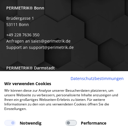
PERIMETRIK® Bonn
Brüdergasse 1
53111 Bonn
+49 228 7636 350
Anfragen an sales@perimetrik.de
Support an support@perimetrik.de
PERIMETRIK® Darmstadt
Ober-Ramstädter Str. 96e
Datenschutzbestimmungen
Wir verwenden Cookies
64367 Mühltal
Wir können diese zur Analyse unserer Besucherdaten platzieren, um
+49 6151 3944 80
unsere Webseite zu verbessern, personalisierte Inhalte anzuzeigen und
Ihnen ein großartiges Webseiten-Erlebnis zu bieten. Für weitere
Anfragen an sales@perimetrik.de
Informationen zu den von uns verwendeten Cookies öffnen Sie die
Support an support@perimetrik.de
Einstellungen.
Notwendig
Performance