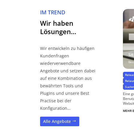
IM TREND
Wir haben
Lösungen…
Wir entwickeln zu häufigen
Si
Kundenfragen
Bes
wiederverwendbare
Angebote und setzen dabei
Relea
auf eine Kombination aus
Relau
bewährten Tools und
Suchm
PlugIns und unsere Best
Eine g
Benut
Practise bei der
Website
Konfiguration…
MEHR 
Alle Angebote