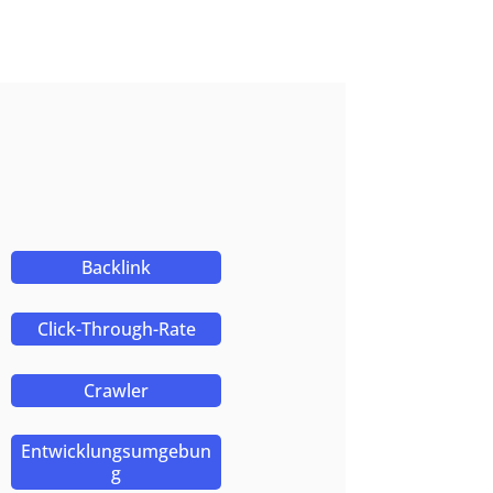
Backlink
Click-Through-Rate
Crawler
Entwicklungsumgebun
g