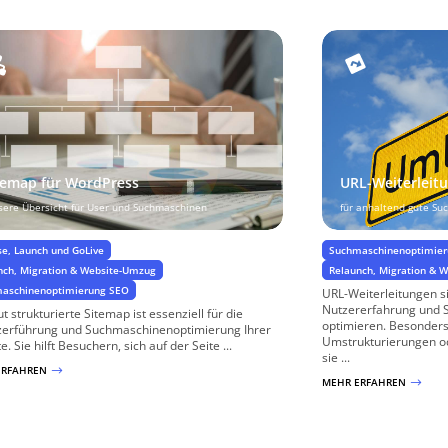
temap für WordPress
URL-Weiterleit
sere Übersicht für User und Suchmaschinen
für anhaltend gute S
se, Launch und GoLive
Suchmaschinenoptimie
nch, Migration & Website-Umzug
Relaunch, Migration & 
aschinenoptimierung SEO
URL-Weiterleitungen si
Nutzererfahrung und S
ut strukturierte Sitemap ist essenziell für die
optimieren. Besonders
zerführung und Suchmaschinenoptimierung Ihrer
Umstrukturierungen o
. Sie hilft Besuchern, sich auf der Seite ...
sie ...
ERFAHREN
$
MEHR ERFAHREN
$