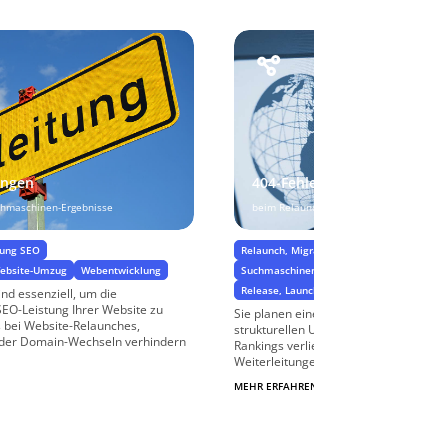
ungen
404-Fehler vermeiden
uchmaschinen-Ergebnisse
beim Relaunch oder Umbau der Website
rung SEO
Relaunch, Migration & Website-Umzug
Website-Umzug
Webentwicklung
Suchmaschinenoptimierung SEO
Release, Launch und GoLive
nd essenziell, um die
EO-Leistung Ihrer Website zu
Sie planen einen Website-Relaunch od
 bei Website-Relaunches,
strukturellen Umbau Ihrer Website, m
der Domain-Wechseln verhindern
Rankings verlieren? Wir richten sinnvo
Weiterleitungen auf ...
MEHR ERFAHREN
$