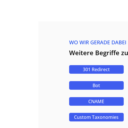
WO WIR GERADE DABEI
Weitere Begriffe z
301 Redirect
Bot
CNAME
Custom Taxonomies