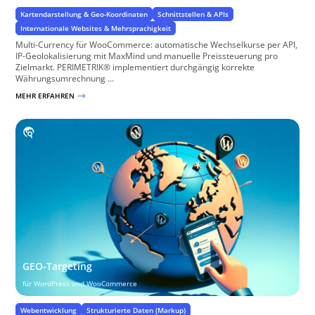
Kartendarstellung & Geo-Koordinaten
Schnittstellen & APIs
Internationale Websites & Mehrsprachigkeit
Multi-Currency für WooCommerce: automatische Wechselkurse per API,
IP-Geolokalisierung mit MaxMind und manuelle Preissteuerung pro
Zielmarkt. PERIMETRIK® implementiert durchgängig korrekte
Währungsumrechnung ...
MEHR ERFAHREN
$
GEO-Targeting
für WordPress und WooCommerce
Webentwicklung
Strukturierte Daten (Markup)