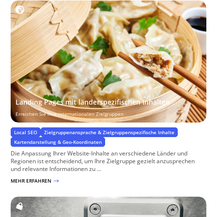
Landing Pages mit länderspezifischen Inhalten
Erreichen Sie Ihre internationalen Zielgruppen
Local SEO
Zielgruppenansprache & Zielgruppenspezifische Inhalte
Kartendarstellung & Geo-Koordinaten
Die Anpassung Ihrer Website-Inhalte an verschiedene Länder und
Regionen ist entscheidend, um Ihre Zielgruppe gezielt anzusprechen
und relevante Informationen zu ...
MEHR ERFAHREN
$