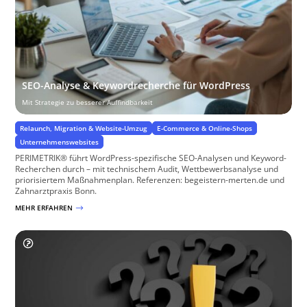
SEO-Analyse & Keywordrecherche für WordPress
Mit Strategie zu besserer Auffindbarkeit
Relaunch, Migration & Website-Umzug
E-Commerce & Online-Shops
Unternehmenswebsites
PERIMETRIK® führt WordPress-spezifische SEO-Analysen und Keyword-
Recherchen durch – mit technischem Audit, Wettbewerbsanalyse und
priorisiertem Maßnahmenplan. Referenzen: begeistern-merten.de und
Zahnarztpraxis Bonn.
MEHR ERFAHREN
$