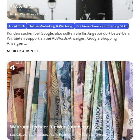
SEA & SEM
für Ihr WordPress Projekt
Local SEO
Online-Marketing & Werbung
Suchmaschinenoptimierung SEO
Kunden suchen bei Google, also sollten Sie Ihr Angebot dort bewerben.
Wir bieten Support an bei AdWords-Anzeigen, Google Shopping
Anzeigen ...
MEHR ERFAHREN
$
Währungsrechner für WooCommerce
tagesaktuelle Länderspezifische Preise – mit IP-Geolokalisierung