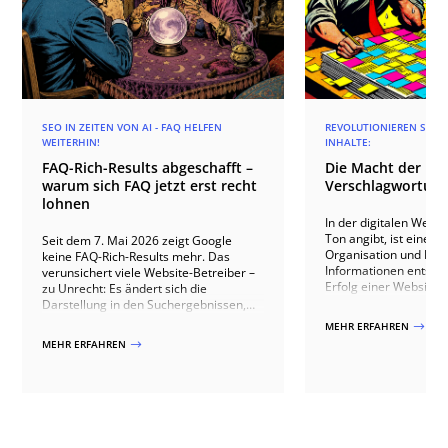
SEO IN ZEITEN VON AI - FAQ HELFEN
REVOLUTIONIEREN SIE I
WEITERHIN!
INHALTE:
FAQ-Rich-Results abgeschafft –
Die Macht der KI-
warum sich FAQ jetzt erst recht
Verschlagwortung
lohnen
In der digitalen Welt,
Ton angibt, ist eine ef
Seit dem 7. Mai 2026 zeigt Google
Organisation und Präs
keine FAQ-Rich-Results mehr. Das
Informationen entsch
verunsichert viele Website-Betreiber –
Erfolg einer Website
zu Unrecht: Es ändert sich die
führt Sie mit KI-gestüt
Darstellung in den Suchergebnissen,
Verschlagwortung in e
nicht der Wert guter FAQ-Inhalte.
MEHR ERFAHREN
$
Inhaltsverwaltung. U
Warum sich Fragen und Antworten
MEHR ERFAHREN
$
nutzt die fortschrittli
weiterhin lohnen und themenbezogene
um die Kategorisieru
FAQ jetzt erst recht punkten.
Verknüpfung von Inhal
WordPress-Site zu rev