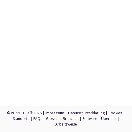
Anfragen an sales@perimetrik.de
Support an support@perimetrik.de
PERIMETRIK® Darmstadt
Ober-Ramstädter Str. 96e
64367 Mühltal
+49 6151 3944 80
Anfragen an sales@perimetrik.de
Support an support@perimetrik.de
© PERIMETRIK® 2026 |
Impressum
|
Datenschutzerklärung
|
Cookies
|
Standorte
|
FAQs
|
Glossar
|
Branchen
|
Software
|
Über uns
|
Arbeitsweise