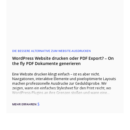
DIE BESSERE ALTERNATIVE ZUM WEBSITE-AUSDRUCKEN
WordPress Website drucken oder PDF Export? – On
the fly PDF Dokumente generieren
Eine Website drucken klingt einfach – ist es aber nicht.
Navigationen, interaktive Elemente und pixeloptimierte Layouts
machen professionelle Ausdrucke zur Geduldsprobe. Wir
zeigen, wann ein einfaches Stylesheet für den Print reicht, wo
WordPress-Plugins an ihre Grenzen stoßen und wann eine
individuell entwickelte PDF-Generierung der einzig sinnvolle
Weg ist.
MEHR ERFAHREN
$