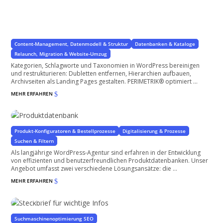
Neustrukturierung von Kategorien und Taxonomien für
WordPress
Restrukturierung ohne Datenverluste
Content-Management, Datenmodell & Struktur
Datenbanken & Kataloge
Relaunch, Migration & Website-Umzug
Kategorien, Schlagworte und Taxonomien in WordPress bereinigen
und restrukturieren: Dubletten entfernen, Hierarchien aufbauen,
Archivseiten als Landing Pages gestalten. PERIMETRIK® optimiert ...
MEHR ERFAHREN
$
Produktdatenbank
mit oder ohne WooCommerce
Produkt-Konfiguratoren & Bestellprozesse
Digitalisierung & Prozesse
Suchen & Filtern
Als langjährige WordPress-Agentur sind erfahren in der Entwicklung
von effizienten und benutzerfreundlichen Produktdatenbanken. Unser
Angebot umfasst zwei verschiedene Lösungsansätze: die ...
MEHR ERFAHREN
$
Steckbrief für wichtige Infos
Die wichtigsten Infos auf einen Blick
Suchmaschinenoptimierung SEO