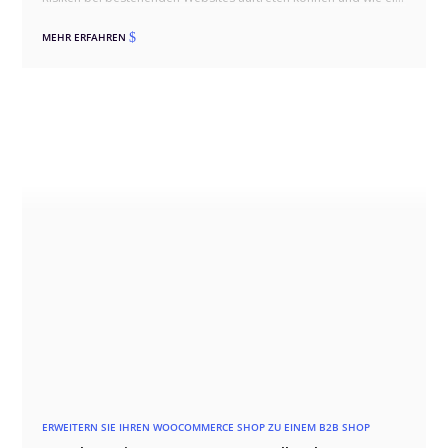
sauberer Umstieg über Staging, Kompatibilitätsprüfung,
Migration und Qualitätssicherung ablaufen sollte. Dabei gehen
MEHR ERFAHREN
$
wir auch auf typische Stolperfallen wie Drittmodule,
individuelles CSS, WooCommerce und Theme-Builder-
Templates ein und zeigen, wie ein Wechsel erfolgreich erfolgen
kann.
ERWEITERN SIE IHREN WOOCOMMERCE SHOP ZU EINEM B2B SHOP