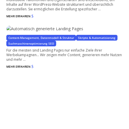
Inhalte auf Ihrer WordPress-Website strukturiert und übersichtlich
darzustellen. Sie ermöglichen die Erstellung spezifischer ...
MEHR ERFAHREN
$
Automatisch generierte Landing Pages
für WordPress und WooCommerce Shops
Content-Management, Datenmodell & Struktur
Skripte & Automatisierung
Suchmaschinenoptimierung SEO
Für die meisten sind Landing Pages nur einfache Ziele ihrer
Werbekampagnen… Wir zeigen mehr Content, generieren mehr Nutzen
und mehr ...
MEHR ERFAHREN
$