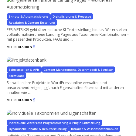
für WordPress und WooCommerce
Skripte & Automatisierung
Digitalisierung & Prozesse
Redaktion & Content-Erstellung
PERIMETRIK® geht über einfache KI-Texterstellung hinaus: Wir erstellen
vollautomatisiert neue Landing Pages aus Taxonomie-Kombinationen –
mit passenden Produkten, FAQs und ...
MEHR ERFAHREN
$
Projektdatenbank
mit WordPress
Schnittstellen & APIs
Content-Management, Datenmodell & Struktur
Formulare
Sie wollen Ihre Projekte in WordPress online verwalten und
ansprechend zeigen, ggf. nach Eigenschaften filtern und mit anderen
Inhalten wie ...
MEHR ERFAHREN
$
Individuelle Taxonomien und Eigenschaften
Spezifische Eigenschaften für Ihr Projekt
Individuelle WordPress-Programmierung & PlugIn-Entwicklung
Dynamische Inhalte & Benutzerführung
Intranet & Wissensdatenbanken
Individuelle Taxonomien und Eigenschaften sind entscheidend, um