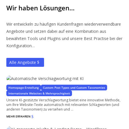
Wir haben Lösungen…
Wir entwickeln zu häufigen Kundenfragen wiederverwendbare
Angebote und setzen dabei auf eine Kombination aus
bewährten Tools und PlugIns und unsere Best Practise bei der
Konfiguration…
Alle Angebote
Automatische Verschlagwortung mit KI
für WordPress-Seiten & WooCommerce Shops
Homepage-Erstellung
Custom Post Types und Custom Taxonomies
Internationale Websites & Mehrsprachigkeit
Unsere KI-gestützte Verschlagwortung bietet eine innovative Methode,
um Ihre Website-Texte automatisch mit relevanten Schlagworten (und
anderen Taxonomien) zu versehen und ...
MEHR ERFAHREN
$
KI-generierte Inhalte & Landing Pages – WordPress
Automatisierung