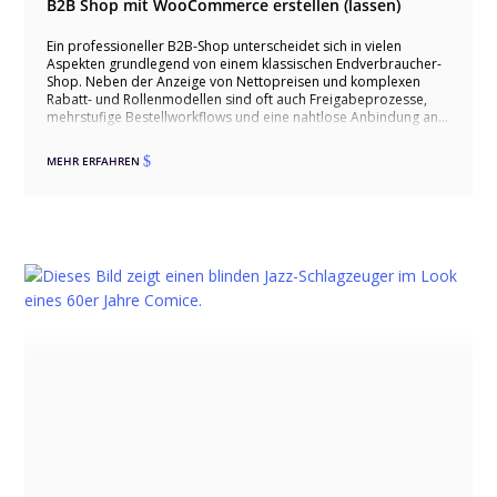
B2B Shop mit WooCommerce erstellen (lassen)
Ein professioneller B2B-Shop unterscheidet sich in vielen
Aspekten grundlegend von einem klassischen Endverbraucher-
Shop. Neben der Anzeige von Nettopreisen und komplexen
Rabatt- und Rollenmodellen sind oft auch Freigabeprozesse,
mehrstufige Bestellworkflows und eine nahtlose Anbindung an
Warenwirtschafts- oder ERP-Systeme erforderlich. Dieser Artikel
zeigt, wie sich WooCommerce mit spezifischen Plugins und
MEHR ERFAHREN
$
individuellen Anpassungen zu einem leistungsfähigen B2B-Shop
ausbauen lässt, der Anforderungen wie ein eingeschränktes
Sortiment für Gewerbekunden, besondere
Dokumentenanforderungen oder API-gestützte
Anfrageprozesse erfüllt. Auch das Themenfeld „Compliance
und Sicherheit“ wird beleuchtet, da im B2B-Umfeld oft sensible
Firmendaten und branchenspezifische Richtlinien berücksichtigt
werden müssen. Insgesamt wird deutlich, dass WooCommerce
dank seiner Flexibilität und der Vielfalt an Erweiterungen eine
solide Basis für nahezu alle B2B-Szenarien bietet – von der
Registrierung mit Gewerbenachweis über individuelle Preislisten
bis hin zu verzahnten Marketing- und Serviceprozessen.