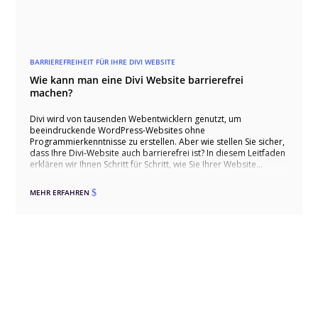
BARRIEREFREIHEIT FÜR IHRE DIVI WEBSITE
Wie kann man eine Divi Website barrierefrei
machen?
Divi wird von tausenden Webentwicklern genutzt, um
beeindruckende WordPress-Websites ohne
Programmierkenntnisse zu erstellen. Aber wie stellen Sie sicher,
dass Ihre Divi-Website auch barrierefrei ist? In diesem Leitfaden
erklären wir Ihnen Schritt für Schritt, wie Sie Ihrer Website
barrierefrei machen können. Dieser Leitfaden richtet sich an
Website-Betreiber, die die Grundlagen der Barrierefreiheit
MEHR ERFAHREN
$
erlernen möchten. Technische Aspekte werden in verständlicher
Sprache erklärt, und rechtliche Themen werden so einfach wie
möglich dargestellt. Bitte beachten Sie, dass dieser Leitfaden
keine rechtliche Beratung darstellt und im Falle rechtlicher
Streitigkeiten nicht als Grundlage dienen kann.