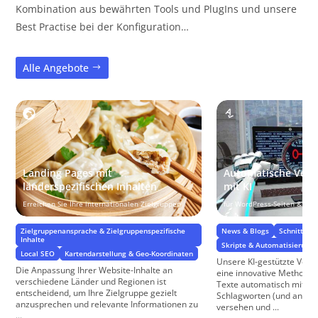
Kombination aus bewährten Tools und PlugIns und unsere
Best Practise bei der Konfiguration…
Alle Angebote
Landing Pages mit
Automatische Vers
länderspezifischen Inhalten
mit KI
Erreichen Sie Ihre internationalen Zielgruppen
für WordPress-Seiten & W
Zielgruppenansprache & Zielgruppenspezifische
News & Blogs
Schnittstel
Inhalte
Skripte & Automatisierung
Local SEO
Kartendarstellung & Geo-Koordinaten
Unsere KI-gestützte Vers
Die Anpassung Ihrer Website-Inhalte an
eine innovative Methode,
verschiedene Länder und Regionen ist
Texte automatisch mit re
entscheidend, um Ihre Zielgruppe gezielt
Schlagworten (und ander
anzusprechen und relevante Informationen zu
versehen und ...
...