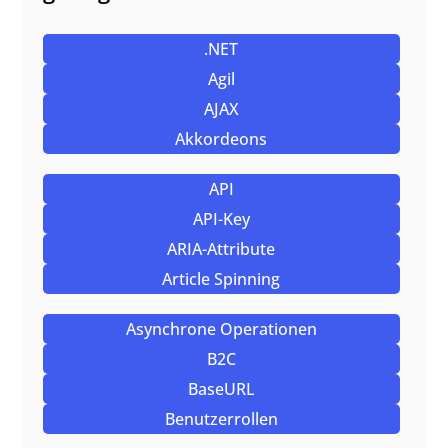
.NET
Agil
AJAX
Akkordeons
API
API-Key
ARIA-Attribute
Article Spinning
Asynchrone Operationen
B2C
BaseURL
Benutzerrollen