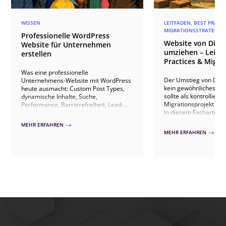
WISSEN
LEITFADEN, BEST PRACT
MIGRATIONSSTRATEGIE
Professionelle WordPress
Website von Divi 4
Website für Unternehmen
umziehen – Leitfa
erstellen
Practices & Migra
Was eine professionelle
Der Umstieg von Divi 4
Unternehmens-Website mit WordPress
kein gewöhnliches Up
heute ausmacht: Custom Post Types,
sollte als kontrollierte
dynamische Inhalte, Suche,
Migrationsprojekt ve
Performance, Barrierefreiheit, Lead-
In diesem Fachartikel 
Generierung, KI und nachhaltige
welche technischen U
Architektur – mit Praxisbeispielen.
MEHR ERFAHREN
$
zwischen beiden Vers
MEHR ERFAHREN
$
sind, welche Risiken 
Websites auftreten kö
sauberer Umstieg übe
Kompatibilitätsprüfun
Qualitätssicherung abl
Dabei gehen wir auch 
Stolperfallen wie Drit
individuelles CSS, 
Theme-Builder-Templa
zeigen, wie ein Wechse
erfolgen kann.