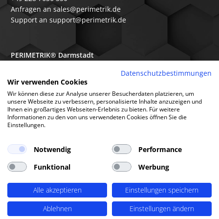
Anfragen an sales@perimetrik.de
Support an support@perimetrik.de
PERIMETRIK® Darmstadt
Ober-Ramstädter Str. 96e
Datenschutzbestimmungen
Wir verwenden Cookies
64367 Mühltal
Wir können diese zur Analyse unserer Besucherdaten platzieren, um
+49 6151 3944 80
unsere Webseite zu verbessern, personalisierte Inhalte anzuzeigen und
Ihnen ein großartiges Webseiten-Erlebnis zu bieten. Für weitere
Anfragen an sales@perimetrik.de
Informationen zu den von uns verwendeten Cookies öffnen Sie die
Support an support@perimetrik.de
Einstellungen.
Notwendig
Performance
Funktional
Werbung
© PERIMETRIK® 2026 |
Impressum
|
Datenschutzerklärung
|
Cookies
|
Alle akzeptieren
Einstellungen speichern
Standorte
|
FAQs
|
Glossar
|
Branchen
|
Software
|
Über uns
|
Arbeitsweise
Ablehnen
Einstellungen ändern