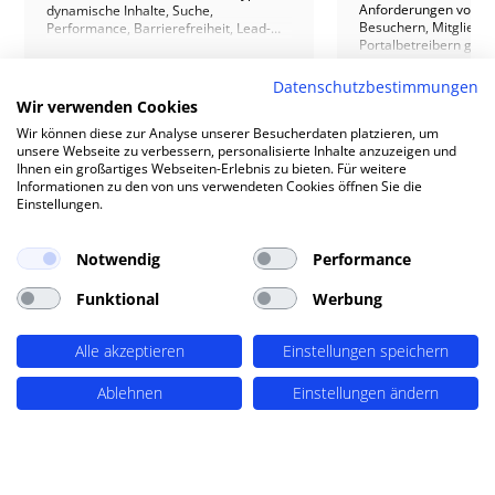
Anforderungen von We
dynamische Inhalte, Suche,
Besuchern, Mitgliede
Performance, Barrierefreiheit, Lead-
Portalbetreibern gle
Generierung, KI und nachhaltige
berücksichtigen. Ein
Architektur – mit Praxisbeispielen.
MEHR ERFAHREN
$
benutzerfreundliches
Datenschutzbestimmungen
MEHR ERFAHREN
$
Mitgliederverzeichnis 
Wir verwenden Cookies
umfassende Such- und 
Wir können diese zur Analyse unserer Besucherdaten platzieren, um
detaillierte Profile und
unsere Webseite zu verbessern, personalisierte Inhalte anzuzeigen und
Elemente wie Bewert
Ihnen ein großartiges Webseiten-Erlebnis zu bieten. Für weitere
Terminbuchungen biet
Informationen zu den von uns verwendeten Cookies öffnen Sie die
benötigen einfache Mö
Einstellungen.
Profilverwaltung, Ben
und Zugriff auf Statis
Portalbetreiber von 
Verwaltungsfunktione
Notwendig
Performance
Datenschutzmaßnah
Analysetools profitie
Funktional
Werbung
FAQ
Updates, Monetarisie
und ergänzende Inhalt
Fragen zu Jobs & Karriere
News und Events trag
Alle akzeptieren
Einstellungen speichern
Attraktivität und Sicht
Portals bei. Mit unser
Ablehnen
Einstellungen ändern
unterstützen wir Sie p
der Konzeption und U
Wie unterstützen Sie die SEO-
Mitgliederportals in 
Optimierung von Stellenanzeigen?