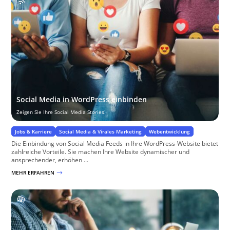
Social Media in WordPress einbinden
Zeigen Sie Ihre Social Media Stories!
Jobs & Karriere
Social Media & Virales Marketing
Webentwicklung
Die Einbindung von Social Media Feeds in Ihre WordPress-Website bietet
zahlreiche Vorteile. Sie machen Ihre Website dynamischer und
ansprechender, erhöhen ...
MEHR ERFAHREN
$