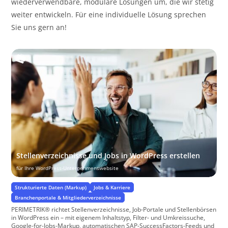
wiederverwendbare, modulare Lösungen um, die wir stetig
weiter entwickeln. Für eine individuelle Lösung sprechen
Sie uns gern an!
Stellenverzeichnisse und Jobs in WordPress erstellen
für Ihre WordPress-Unternehmenswebsite
Strukturierte Daten (Markup)
Jobs & Karriere
Branchenportale & Mitgliederverzeichnisse
PERIMETRIK® richtet Stellenverzeichnisse, Job-Portale und Stellenbörsen
in WordPress ein – mit eigenem Inhaltstyp, Filter- und Umkreissuche,
Google-for-Jobs-Markup, automatischen SAP-SuccessFactors-Feeds und