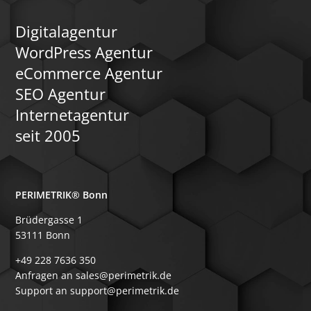
WooCommerce dank sei
und der Vielfalt an Er
solide Basis für nahez
Digitalagentur
Szenarien bietet – von
Registrierung mit Ge
WordPress Agentur
über individuelle Preis
eCommerce Agentur
verzahnten Marketing
Serviceprozessen.
SEO Agentur
Internetagentur
seit 2005
PERIMETRIK® Bonn
Brüdergasse 1
53111 Bonn
+49 228 7636 350
Anfragen an sales@perimetrik.de
Support an support@perimetrik.de