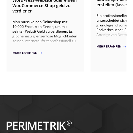
WordPress-Website oder einem
erstellen (lassen)
WooCommerce Shop geld zu
verdienen
Ein professioneller B
unterscheidet sich in 
Man muss keinen Onlineshop mit
grundlegend von eine
10.000 Produkten führen, um mit
Endverbraucher-Shop
seinter Websit Geld zu verdienen. Es
Anzeige von Nettopre
gibt nahezu grenzenlose Möglichkeiten
komplexen Rabatt- un
seinen Internetauftritt professionell zu
sind oft auch Freigab
monetarisieren. In diesem Artikel
MEHR ERFAHREN
$
mehrstufige Bestellwo
zeigen wir Ihnen, dass jeder mit seiner
MEHR ERFAHREN
$
nahtlose Anbindung a
Webseite Geld verdienen kann.
Warenwirtschafts- od
erforderlich. Dieser Ar
sich WooCommerce mi
Plugins und individue
zu einem leistungsfä
ausbauen lässt, der 
ein eingeschränktes S
Gewerbekunden, bes
Dokumentenanforderu
gestützte Anfrageproz
das Themenfeld „Com
Sicherheit“ wird beleu
Umfeld oft sensible 
branchenspezifische R
berücksichtigt werde
Insgesamt wird deutli