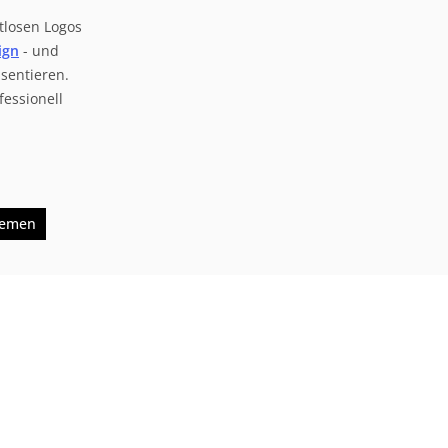
tlosen Logos
ign
- und
sentieren.
essionell
hemen