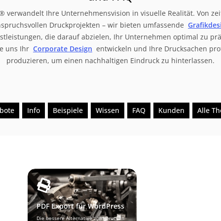
 verwandelt Ihre Unternehmensvision in visuelle Realität. Von zei
nspruchsvollen Druckprojekten – wir bieten umfassende
Grafikdes
stleistungen, die darauf abzielen, Ihr Unternehmen optimal zu prä
e uns Ihr
Corporate Design
entwickeln und Ihre Drucksachen prof
produzieren, um einen nachhaltigen Eindruck zu hinterlassen.
bote
Info
Beispiele
Wissen
FAQ
Kunden
Alle T
PDF Export für WordPress
Die bessere Alternative zum Drucken