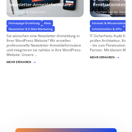
Newsletter-Anmeldeformulare
Penetrationstest f
Gewinnen Sie treue Leser
Sicherheit von der Konzept
Homepage-Erstellung
Abos
Intranet & Wissensdatenba
Newsletter & E-Mail-Marketing
Schnittstellen & APIs
Sich
Sie wünschen eine Newsletter-Anmeldung in
IT-Sicherheits-Audit für I
Ihrer WordPress Website? Wir erstellen
prüfen Architektur, Konfi
professionelle Newsletter-Anmeldeformulare
– bis zum Penetrationstest
und integrieren sie nahtlos in Ihre WordPress-
Partner. Mit klarem Maß
Website. Unsere ...
MEHR ERFAHREN
$
MEHR ERFAHREN
$