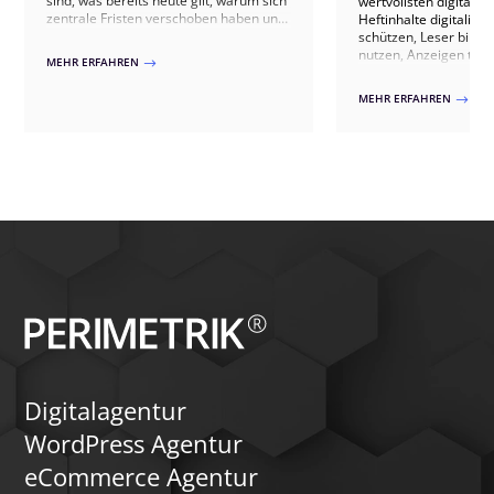
sind, was bereits heute gilt, warum sich
wertvollsten digitale
zentrale Fristen verschoben haben und
Heftinhalte digitalisie
welche Schritte jetzt sinnvoll sind.
schützen, Leser bind
nutzen, Anzeigen th
MEHR ERFAHREN
$
ausspielen, IVW-konf
Abonnenten gewinnen 
MEHR ERFAHREN
$
20+ Verlagsprojekten.
Digitalagentur
WordPress Agentur
eCommerce Agentur