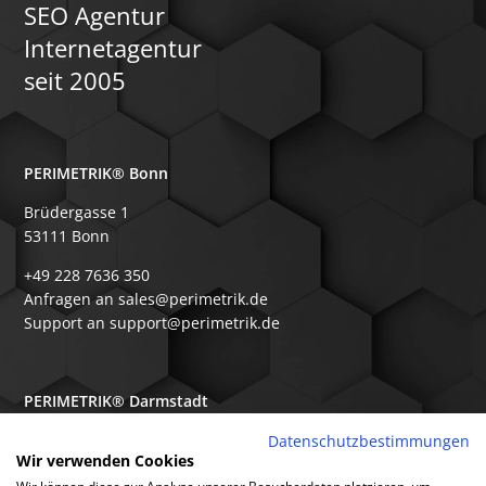
SEO Agentur
Internetagentur
seit 2005
PERIMETRIK® Bonn
Brüdergasse 1
53111 Bonn
+49 228 7636 350
Anfragen an sales@perimetrik.de
Support an support@perimetrik.de
PERIMETRIK® Darmstadt
Ober-Ramstädter Str. 96e
Datenschutzbestimmungen
Wir verwenden Cookies
64367 Mühltal