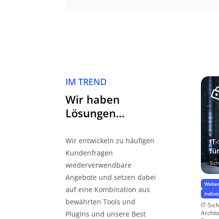
IM TREND
Wir haben
Lösungen…
Wir entwickeln zu häufigen
IT
fü
Kundenfragen
Sic
wiederverwendbare
Angebote und setzen dabei
Weben
auf eine Kombination aus
Indiv
bewährten Tools und
IT-Sic
Archit
PlugIns und unsere Best