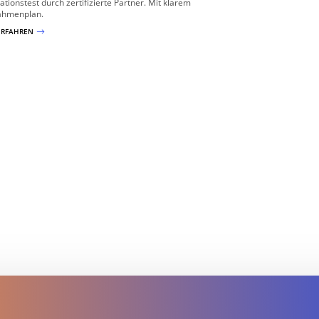
ationstest durch zertifizierte Partner. Mit klarem
hmenplan.
ERFAHREN
$