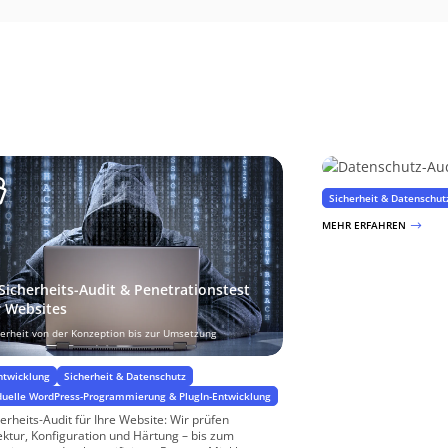
Datenschutz-Au
Sicherheit & Datenschut
MEHR ERFAHREN
$
-Sicherheits-Audit & Penetrationstest
r Websites
herheit von der Konzeption bis zur Umsetzung
twicklung
Sicherheit & Datenschutz
iduelle WordPress-Programmierung & PlugIn-Entwicklung
herheits-Audit für Ihre Website: Wir prüfen
ektur, Konfiguration und Härtung – bis zum