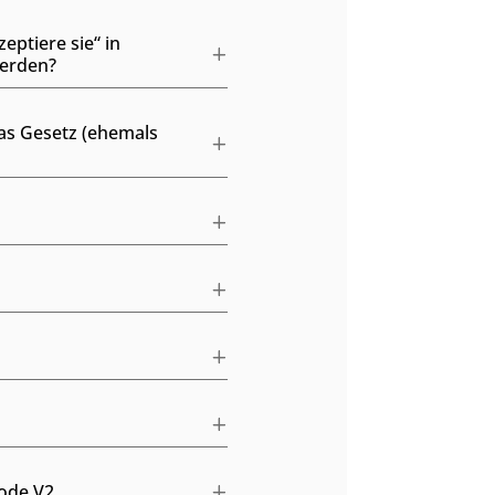
ptiere sie“ in
werden?
das Gesetz (ehemals
ode V2