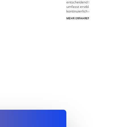
entscheidend für den Online-Erfolg. 
umfasst erstklassige Uptime-Monitorin
kontinuierlich den Status Ihrer Website 
MEHR ERFAHREN
$