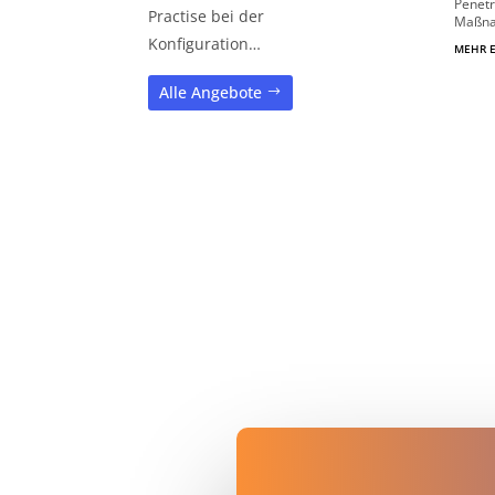
Penetr
Practise bei der
Maßna
Konfiguration…
MEHR 
Alle Angebote