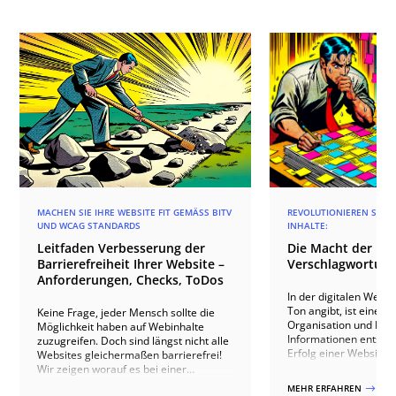
MACHEN SIE IHRE WEBSITE FIT GEMÄSS BITV U
REVOLUTIONIEREN SIE I
ND WCAG STANDARDS
INHALTE:
Leitfaden Verbesserung der
Die Macht der KI-
Barrierefreiheit Ihrer Website –
Verschlagwortung
Anforderungen, Checks, ToDos
In der digitalen Welt,
Ton angibt, ist eine ef
Keine Frage, jeder Mensch sollte die
Organisation und Präs
Möglichkeit haben auf Webinhalte
Informationen entsch
zuzugreifen. Doch sind längst nicht alle
Erfolg einer Website
Websites gleichermaßen barrierefrei!
führt Sie mit KI-gestüt
Wir zeigen worauf es bei einer
Verschlagwortung in e
barrierefreien Website ankommt und
MEHR ERFAHREN
$
Inhaltsverwaltung. U