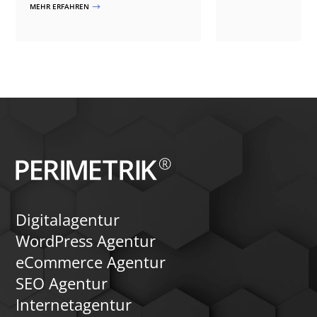
wie Websites für mehr Barrierefreiheit
MEHR ERFAHREN
$
nutzt die fortschrittli
optimiert werden können.
um die Kategorisieru
Verknüpfung von Inhal
WordPress-Site zu rev
Digitalagentur
WordPress Agentur
eCommerce Agentur
SEO Agentur
Internetagentur