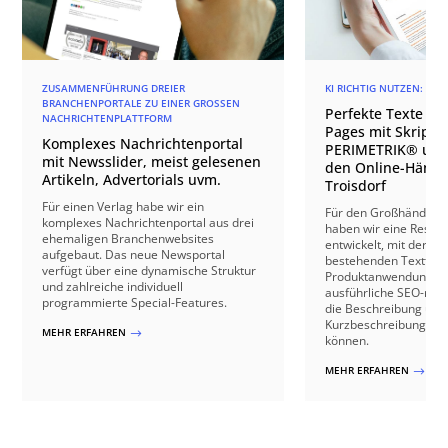
ZUSAMMENFÜHRUNG DREIER
KI RICHTIG NUTZEN:
BRANCHENPORTALE ZU EINER GROSSEN N
Perfekte Texte fü
ACHRICHTENPLATTFORM
Pages mit Skripte
Komplexes Nachrichtenportal
PERIMETRIK® und
mit Newsslider, meist gelesenen
den Online-Händl
Artikeln, Advertorials uvm.
Troisdorf
Für einen Verlag habe wir ein
Für den Großhändler 
komplexes Nachrichtenportal aus drei
haben wir eine RestA
ehemaligen Branchenwebsites
entwickelt, mit der au
aufgebaut. Das neue Newsportal
bestehenden Textteile
verfügt über eine dynamische Struktur
Produktanwendungen 
und zahlreiche individuell
ausführliche SEO-rele
programmierte Special-Features.
die Beschreibung und 
Kurzbeschreibung er
MEHR ERFAHREN
$
können.
MEHR ERFAHREN
$