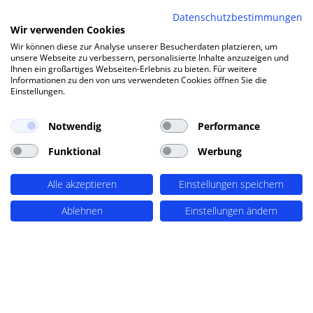
UNSERE KUNDEN
Datenschutzbestimmungen
Referenzen
Wir verwenden Cookies
Wir können diese zur Analyse unserer Besucherdaten platzieren, um
unsere Webseite zu verbessern, personalisierte Inhalte anzuzeigen und
PERIMETRIK® vereint eine breite Palette von
Ihnen ein großartiges Webseiten-Erlebnis zu bieten. Für weitere
Kunden aus dem gesamten deutschsprachigen
Informationen zu den von uns verwendeten Cookies öffnen Sie die
Einstellungen.
Raum, von Einzelunternehmern bis zu
mittelständischen Unternehmen und
Bildungseinrichtungen, alle vereint durch den
Notwendig
Performance
Einsatz von WordPress. Allen unseren Kunden
Funktional
Werbung
bieten wir als professionelle Digital-Agentur
maßgeschneiderte Lösungen, die Qualität,
Alle akzeptieren
Einstellungen speichern
Sicherheit und Benutzerfreundlichkeit in den
Vordergrund stellen.
Ablehnen
Einstellungen ändern
Alle Referenzen