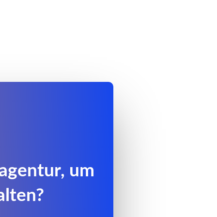
tagentur, um
alten?