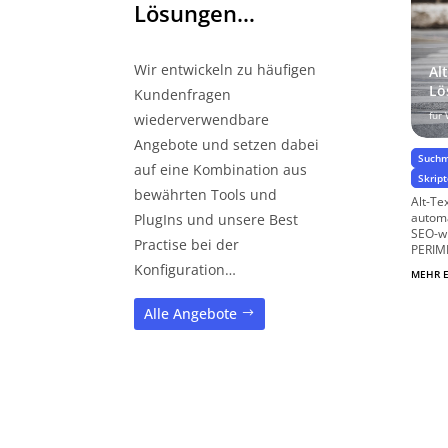
Lösungen…
Wir entwickeln zu häufigen
Al
Lö
Kundenfragen
für
wiederverwendbare
Angebote und setzen dabei
Suchm
auf eine Kombination aus
Skrip
bewährten Tools und
Alt-Te
automa
PlugIns und unsere Best
SEO-w
Practise bei der
PERIME
Konfiguration…
MEHR 
Alle Angebote