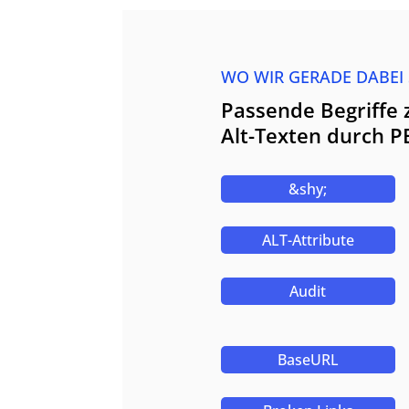
WO WIR GERADE DABEI
Passende Begriffe 
Alt-Texten durch 
&shy;
ALT-Attribute
Audit
BaseURL