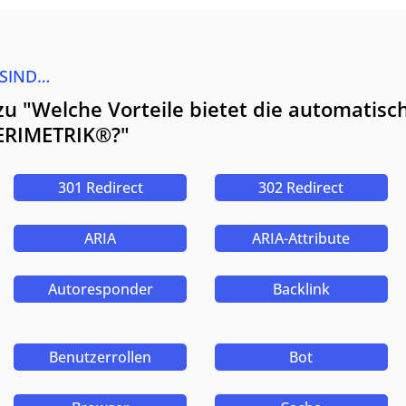
 SIND…
zu "Welche Vorteile bietet die automatisc
PERIMETRIK®?"
301 Redirect
302 Redirect
ARIA
ARIA-Attribute
Autoresponder
Backlink
Benutzerrollen
Bot