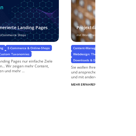
nerierte Landing Pages
Projektdatenbank
ooCommerce Shops
mit WordPress
ung
E-Commerce & Online-Shops
Content-Management, Datenmodell & Stru
 Custom Taxonomies
Webdesign: Theme-Entwicklung, Template
Downloads & Dokumenten-Management
anding Pages nur einfache Ziele
… Wir zeigen mehr Content,
Sie wollen Ihre Projekte in WordPress 
n und mehr ...
und ansprechend zeigen, ggf. nach Eig
und mit anderen Inhalten wie ...
MEHR ERFAHREN
$