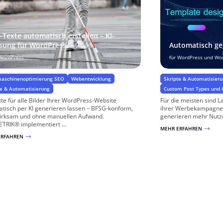
t-Texte automatisch erstellen – KI-
sung für WordPress
Automatisch ge
 WordPress
für WordPress und W
aschinenoptimierung SEO
Webentwicklung
Skripte & Automatisier
te & Automatisierung
Custom Post Types und
xte für alle Bilder Ihrer WordPress-Website
Für die meisten sind L
tisch per KI generieren lassen – BFSG-konform,
ihrer Werbekampagnen
irksam und ohne manuellen Aufwand.
generieren mehr Nutze
TRIK® implementiert ...
MEHR ERFAHREN
$
ERFAHREN
$