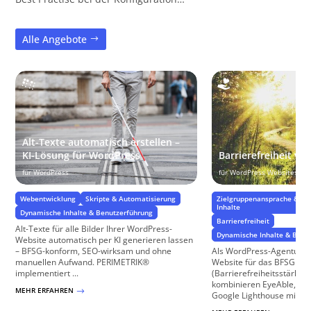
Alle Angebote
Alt-Texte automatisch erstellen –
KI-Lösung für WordPress
Barrierefreiheit ve
für WordPress
für WordPress Websites
Webentwicklung
Skripte & Automatisierung
Zielgruppenansprache & Zie
Inhalte
Dynamische Inhalte & Benutzerführung
Barrierefreiheit
Alt-Texte für alle Bilder Ihrer WordPress-
Dynamische Inhalte & Benu
Website automatisch per KI generieren lassen
– BFSG-konform, SEO-wirksam und ohne
Als WordPress-Agentur op
manuellen Aufwand. PERIMETRIK®
Website für das BFSG
implementiert ...
(Barrierefreiheitsstärkun
kombinieren EyeAble, Sc
MEHR ERFAHREN
$
Google Lighthouse mit man