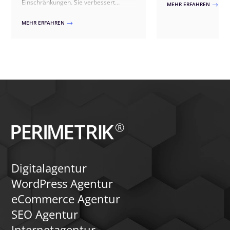
ist? In diesem Leitfad
Einschränkungen. Sie verbessert
MEHR ERFAHREN
$
Ihnen Schritt für Schrit
Nutzerfreundlichkeit, Reichweite und
Website barrierefrei
erfüllt gesetzliche Vorgaben. Unsere
MEHR ERFAHREN
$
Dieser Leitfaden richt
Checkliste zeigt Ihnen typische
Website-Betreiber, di
Herausforderungen, erklärt ihre
der Barrierefreiheit 
Relevanz und gibt praxisnahe
Technische Aspekte w
Umsetzungstipps.
verständlicher Sprache
rechtliche Themen we
wie möglich dargestell
Sie, dass dieser Leitf
rechtliche Beratung da
Falle rechtlicher Streit
Grundlage dienen kan
Digitalagentur
WordPress Agentur
eCommerce Agentur
SEO Agentur
Internetagentur