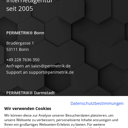
seit 2005
PERIMETRIK® Bonn
Brüdergasse 1
53111 Bonn
+49 228 7636 350
Anfragen an sales@perimetrik.de
Support an support@perimetrik.de
PERIMETRIK® Darmstadt
Ober-Ramstädter Str. 96e
Datenschutzbestimmungen
Wir verwenden Cookies
64367 Mühltal
Wir können diese zur Analyse unserer Besucherdaten platzieren, um
+49 6151 3944 80
unsere Webseite zu verbessern, personalisierte Inhalte anzuzeigen und
Ihnen ein großartiges Webseiten-Erlebnis zu bieten. Für weitere
Anfragen an sales@perimetrik.de