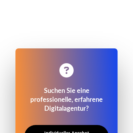

Suchen Sie eine
professionelle, erfahrene
Digitalagentur?
Individuelles Angebot