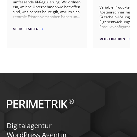
umfassende KI-Regulierung. Wir ordnen
ein, welche Unternehmen wie betroffen
Variable Produkte, Pr
sind, was bereits heute gilt, warum sich
Kostenrechner, visuel
zentrale Fristen verschoben haben und
Gutschein-Lösungen u
welche Schritte jetzt sinnvoll sind.
Eigenentwicklung: Wi
Produktkonfiguratoren
MEHR ERFAHREN
$
WooCommerce umsetzt
Plugins bis zur indivi
MEHR ERFAHREN
$
Digitalagentur
WordPress Agentur