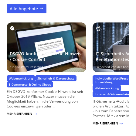
Alle Angebote
DSGVO-konformer Cookie-Hinweis
IT-Sicherheits-Audi
/ Cookie-Consent
Penetrationstest f
für alle WordPress Website
Sicherheit von der Konzept
Webentwicklung
Sicherheit & Datenschutz
Individuelle WordPress-Pro
Entwicklung
E-Commerce & Online-Shops
Webentwicklung
Ein DSGVO-konformer Cookie-Hinweis ist seit
Intranet & Wissensdatenba
Oktober 2019 Pflicht. Nutzer müssen die
Möglichkeit haben, in die Verwendung von
IT-Sicherheits-Audit für I
Cookies einzuwilligen oder ...
prüfen Architektur, Konfi
– bis zum Penetrationstest
MEHR ERFAHREN
$
Partner. Mit klarem Maß
MEHR ERFAHREN
$