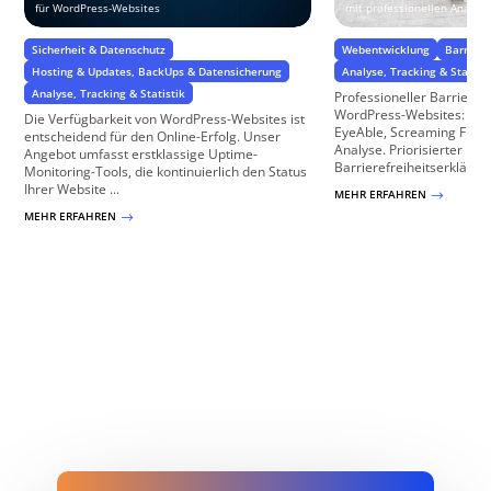
für WordPress-Websites
mit professionellen Analyse
Sicherheit & Datenschutz
Webentwicklung
Barriere
Hosting & Updates, BackUps & Datensicherung
Analyse, Tracking & Statisti
Analyse, Tracking & Statistik
Professioneller Barrierefr
WordPress-Websites: WC
Die Verfügbarkeit von WordPress-Websites ist
EyeAble, Screaming Frog
entscheidend für den Online-Erfolg. Unser
Analyse. Priorisierter 
Angebot umfasst erstklassige Uptime-
Barrierefreiheitserklärung
Monitoring-Tools, die kontinuierlich den Status
Ihrer Website ...
MEHR ERFAHREN
$
MEHR ERFAHREN
$