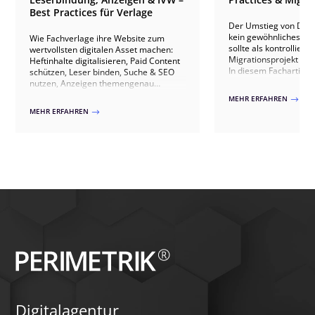
Best Practices für Verlage
Der Umstieg von Divi 4
kein gewöhnliches Up
Wie Fachverlage ihre Website zum
sollte als kontrollierte
wertvollsten digitalen Asset machen:
Migrationsprojekt ve
Heftinhalte digitalisieren, Paid Content
In diesem Fachartikel 
schützen, Leser binden, Suche & SEO
welche technischen U
nutzen, Anzeigen themengenau
zwischen beiden Vers
ausspielen, IVW-konform zählen und
MEHR ERFAHREN
$
sind, welche Risiken 
Abonnenten gewinnen – mit Praxis aus
MEHR ERFAHREN
$
Websites auftreten kö
20+ Verlagsprojekten.
sauberer Umstieg übe
Kompatibilitätsprüfun
Qualitätssicherung abl
Dabei gehen wir auch 
Stolperfallen wie Drit
individuelles CSS, 
Theme-Builder-Templa
zeigen, wie ein Wechse
erfolgen kann.
Digitalagentur