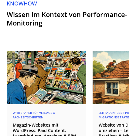
KNOWHOW
Wissen im Kontext von Performance-
Monitoring
WHITEPAPER FÜR VERLAGE &
LEITFADEN, BEST PRACT
FACHZEITSCHRIFTEN
MIGRATIONSSTRATEGIE
Magazin-Websites mit
Website von Divi 4
WordPress: Paid Content,
umziehen – Leitfa
Leserbindung, Anzeigen & IVW –
Practices & Migra