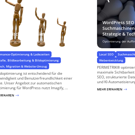
WordPress SEO
Suchmaschinen
tomatische Bildoptimierung
Strategie & Tec
r Performance, weniger manuelle Arbeit
Optimierung der Auffi
rmance-Optimierung & Ladezeiten
Local SEO
Suchmasch
rafie, Bildbearbeitung & Bildoptimierung
Webentwicklung
nch, Migration & Website-Umzug
PERIMETRIK® optimier
maximale Sichtbarkeit
ldoptimierung ist entscheidend für die
SEO, strukturierte Dat
indigkeit und Benutzerfreundlichkeit einer
und KI-Automatisierun
e. Unser Angebot zur automatischen
timierung für WordPress nutzt Imagify, ...
MEHR ERFAHREN
$
ERFAHREN
$