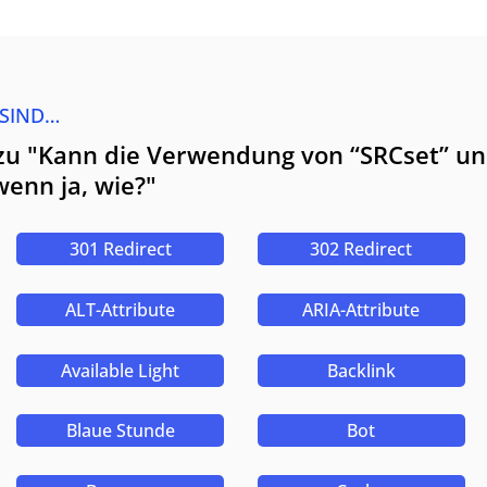
 SIND…
zu "Kann die Verwendung von “SRCset” un
wenn ja, wie?"
301 Redirect
302 Redirect
ALT-Attribute
ARIA-Attribute
Available Light
Backlink
Blaue Stunde
Bot