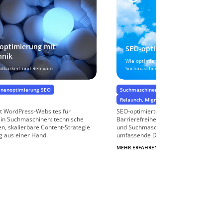
 –
optimierung mit
SEO-optimierte Bilder
hnik
Wie optimieren die Bilder Ihrer Website 
ndbarkeit und Relevanz
Suchmaschinen und Barrierefreiheit!
inenoptimierung SEO
Suchmaschinenoptimierung SEO
Barrier
Relaunch, Migration & Website-Umzug
t WordPress-Websites für
SEO-optimierte Bilder sind ein wichtige
 in Suchmaschinen: technische
Barrierefreiheit, Performance, Benutz
en, skalierbare Content-Strategie
und Suchmaschinenplatzierung Ihrer W
g aus einer Hand.
umfassende Dienstleistungen zur ...
MEHR ERFAHREN
$