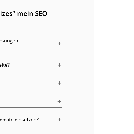
izes” mein SEO
lösungen
ite?
bsite einsetzen?