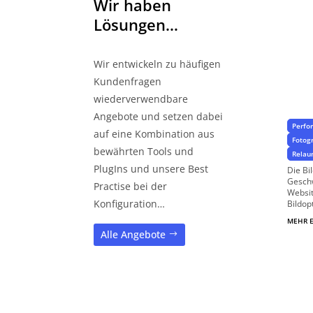
Wir haben
Lösungen…
Wir entwickeln zu häufigen
Au
Kundenfragen
Meh
wiederverwendbare
Angebote und setzen dabei
Perfo
auf eine Kombination aus
Fotog
bewährten Tools und
Relau
PlugIns und unsere Best
Die Bi
Geschw
Practise bei der
Websit
Konfiguration…
Bildop
MEHR 
Alle Angebote