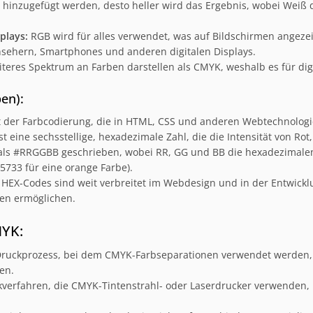
 hinzugefügt werden, desto heller wird das Ergebnis, wobei Weiß 
plays:
RGB wird für alles verwendet, was auf Bildschirmen angezeig
sehern, Smartphones und anderen digitalen Displays.
teres Spektrum an Farben darstellen als CMYK, weshalb es für dig
en):
rt der Farbcodierung, die in HTML, CSS und anderen Webtechnolog
st eine sechsstellige, hexadezimale Zahl, die die Intensität von Rot
ls #RRGGBB geschrieben, wobei RR, GG und BB die hexadezimalen
F5733 für eine orange Farbe).
HEX-Codes sind weit verbreitet im Webdesign und in der Entwickl
nen ermöglichen.
YK:
 Druckprozess, bei dem CMYK-Farbseparationen verwendet werden
en.
erfahren, die CMYK-Tintenstrahl- oder Laserdrucker verwenden, 