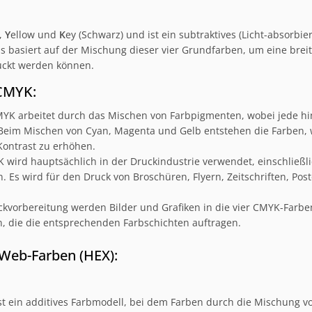
,
Y
ellow und
K
ey (Schwarz) und ist ein subtraktives (Licht-absorbi
 basiert auf der Mischung dieser vier Grundfarben, um eine breit
uckt werden können.
CMYK:
YK arbeitet durch das Mischen von Farbpigmenten, wobei jede hin
 Beim Mischen von Cyan, Magenta und Gelb entstehen die Farben,
Kontrast zu erhöhen.
wird hauptsächlich in der Druckindustrie verwendet, einschließlic
 Es wird für den Druck von Broschüren, Flyern, Zeitschriften, Po
kvorbereitung werden Bilder und Grafiken in die vier CMYK-Farben
n, die die entsprechenden Farbschichten auftragen.
 Web-Farben (HEX):
t ein additives Farbmodell, bei dem Farben durch die Mischung vo