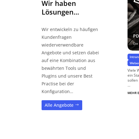
Wir haben
Lösungen…
Wir entwickeln zu häufigen
PD
Kundenfragen
Die
wiederverwendbare
Angebote und setzen dabei
Intra
auf eine Kombination aus
Weben
bewährten Tools und
Viele 
ein St
PlugIns und unsere Best
sollen
Practise bei der
...
Konfiguration…
MEHR 
Alle Angebote