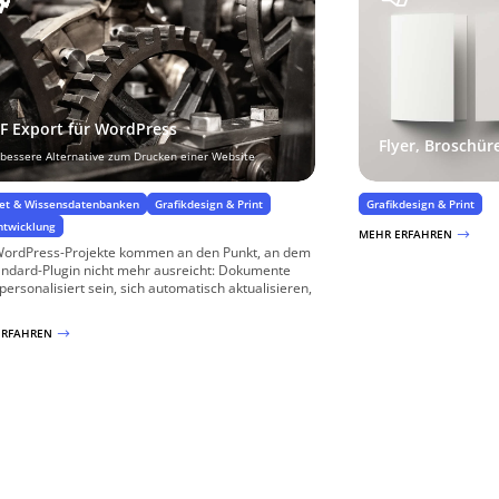
F Export für WordPress
Flyer, Broschür
 bessere Alternative zum Drucken einer Website
net & Wissensdatenbanken
Grafikdesign & Print
Grafikdesign & Print
twicklung
MEHR ERFAHREN
$
WordPress-Projekte kommen an den Punkt, an dem
andard-Plugin nicht mehr ausreicht: Dokumente
 personalisiert sein, sich automatisch aktualisieren,
ERFAHREN
$