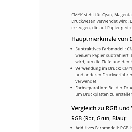
CMYK steht für
C
yan,
M
agenta
Druckwesen verwendet wird. Es
erzeugen, die auf Papier gedr
Hauptmerkmale von 
Subtraktives Farbmodell:
CM
weißem Papier subtrahiert.
wird, um die Tiefe und den 
Verwendung im Druck:
CMYK 
und anderen Druckverfahren.
verwendet.
Farbseparation:
Bei der Druc
um Druckplatten zu erstelle
Vergleich zu RGB und
RGB (Rot, Grün, Blau):
Additives Farbmodell:
RGB is