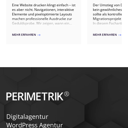
Eine Website drucken klingt einfach – ist
Der Umstieg von Divi 4
es aber nicht. Navigationen, interaktive
kein gewöhnliches Up
Elemente und pixeloptimierte Layouts
sollte als kontrollierte
machen professionelle Ausdrucke zur
Migrationsprojekt ve
Geduldsprobe. Wir zeigen, wann ein
In diesem Fachartikel 
einfaches Stylesheet für den Print
welche technischen U
reicht, wo WordPress-Plugins an ihre
zwischen beiden Vers
MEHR ERFAHREN
MEHR ERFAHREN
$
$
Grenzen stoßen und wann eine
sind, welche Risiken 
individuell entwickelte PDF-Generierung
Websites auftreten kö
der einzig sinnvolle Weg ist.
sauberer Umstieg übe
Kompatibilitätsprüfun
Qualitätssicherung abl
Dabei gehen wir auch 
Stolperfallen wie Drit
individuelles CSS, 
Theme-Builder-Templa
zeigen, wie ein Wechse
erfolgen kann.
Digitalagentur
WordPress Agentur