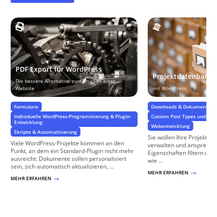
PDF Export für WordPress
Projektdatenbank
Die bessere Alternative zum Drucken einer
Website
mit WordPress
Formulare
Downloads & Dokumenten
Individuelle WordPress-Programmierung & PlugIn-
Custom Post Types und Cu
Entwicklung
Webentwicklung
Skripte & Automatisierung
Sie wollen Ihre Projekte 
Viele WordPress-Projekte kommen an den
verwalten und ansprechen
Punkt, an dem ein Standard-Plugin nicht mehr
Eigenschaften filtern und
ausreicht: Dokumente sollen personalisiert
wie ...
sein, sich automatisch aktualisieren, ...
MEHR ERFAHREN
$
MEHR ERFAHREN
$