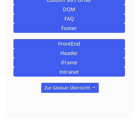
Custom Sort Order
DOM
FAQ
Footer
FrontEnd
Header
iFrame
Intranet
Zur Glossar Übersicht