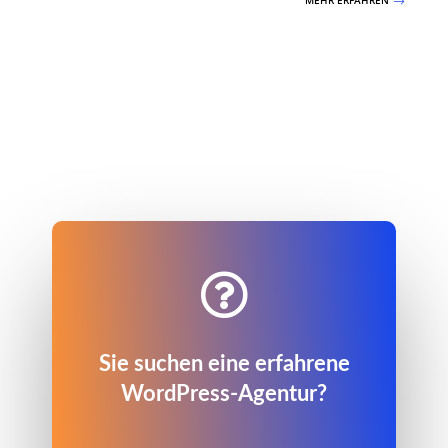
MEHR ERFAHREN
$

Sie suchen eine erfahrene
WordPress-Agentur?