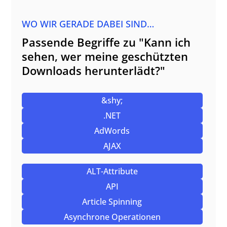
WO WIR GERADE DABEI SIND…
Passende Begriffe zu "Kann ich
sehen, wer meine geschützten
Downloads herunterlädt?"
&shy;
.NET
AdWords
AJAX
ALT-Attribute
API
Article Spinning
Asynchrone Operationen