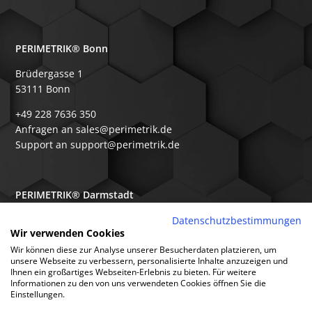
PERIMETRIK® Bonn
Brüdergasse 1
53111 Bonn
+49 228 7636 350
Anfragen an sales@perimetrik.de
Support an support@perimetrik.de
PERIMETRIK® Darmstadt
Ober-Ramstädter Str. 96e
Datenschutzbestimmungen
Wir verwenden Cookies
64367 Mühltal
Wir können diese zur Analyse unserer Besucherdaten platzieren, um
+49 6151 3944 80
unsere Webseite zu verbessern, personalisierte Inhalte anzuzeigen und
Ihnen ein großartiges Webseiten-Erlebnis zu bieten. Für weitere
Anfragen an sales@perimetrik.de
Informationen zu den von uns verwendeten Cookies öffnen Sie die
Support an support@perimetrik.de
Einstellungen.