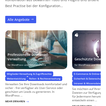
Best Practise bei der Konfiguration…
Alle Angebote
Professionelle Download-
Verwaltung
Geschützte Downl
für WordPress und WooCommerce
für WordPress und WooCo
Mitglieder-Verwaltung & Zugriffsrechte
E-Commerce & Online-Shop
Webentwicklung
Rollen- & Rechteverwaltung
Sicherheit & Datenschutz
Intranet & Wissensdatenba
Verwalten Sie Ihre Downloads komfortabel und
sicher - frei verfügbar als User-Service oder
Sie möchten auf Ihrer We
geschützt um Leads zu generieren. In
Dateien zur Verfügung stel
WordPress ...
für Jedermann herunterlad
entwickeln einen ...
MEHR ERFAHREN
$