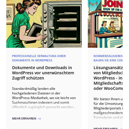
PROFESSIONELLE VERWALTUNG IHRER
KOMMERZIALISIEREN SIE
DOKUMENTE IN WORDPRESS
BAUEN SIE EINE COMMU
Dokumente und Downloads in
Lösungsansätze f
WordPress vor unerwünschtem
von Mitgliedschaf
Zugriff schützen
WordPress - indivi
Mitgliedschafts-P
oder WooCommer
Standardmäßig landen alle
hochgeladenen Dateien in der
WordPress-Mediathek, wo sie leicht von
Wir bieten Ihnen umf
Suchmaschinen indexiert und somit
für die Umsetzung ei
öffentlich zugänglich gemacht werden
Mitgliederportals in 
können. Dies birgt jedoch Risiken,
maßgeschneiderte Ent
besonders wenn es sich um sensible
Formularen und eigene
MEHR ERFAHREN
$
oder urheberrechtlich geschützte
Nutzung spezialisierte
Materialien handelt. PERIMETRIK®
Ultimate Member od
MEHR ERFAHREN