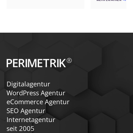
$
unterstützt Sie dabei mit
Erweiterungen – wir p
fortschrittlichen Tools wie dem WP
exakt an Ihre Bedürfn
Download Manager, um solche Inhalte
Ansätze umfassen ben
effektiv zu schützen und zu verwalten.
Registrierungen, exklu
interaktive Funktione
automatisierte Zahlu
Zusätzlich können wir
integrieren, um die 
den Austausch unter d
fördern. Vertrauen Si
Expertise für ein flexi
leistungsfähiges Mitgl
Digitalagentur
WordPress Agentur
eCommerce Agentur
SEO Agentur
Internetagentur
seit 2005