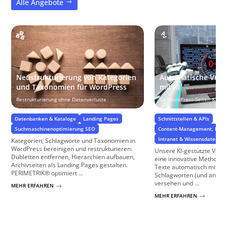
Alle Angebote
Neustrukturierung von Kategorien
Automatische Vers
und Taxonomien für WordPress
mit KI
Restrukturierung ohne Datenverluste
für WordPress-Seiten & W
Datenbanken & Kataloge
Landing Pages
Schnittstellen & APIs
Suchmaschinenoptimierung SEO
Content-Management, Daten
Intranet & Wissensdatenba
Kategorien, Schlagworte und Taxonomien in
WordPress bereinigen und restrukturieren:
Unsere KI-gestützte Vers
Dubletten entfernen, Hierarchien aufbauen,
eine innovative Methode,
Archivseiten als Landing Pages gestalten.
Texte automatisch mit re
PERIMETRIK® optimiert ...
Schlagworten (und ander
versehen und ...
MEHR ERFAHREN
$
MEHR ERFAHREN
$