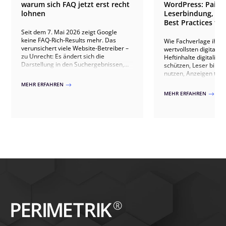
warum sich FAQ jetzt erst recht
WordPress: Paid 
lohnen
Leserbindung, An
Best Practices für
Seit dem 7. Mai 2026 zeigt Google
keine FAQ-Rich-Results mehr. Das
Wie Fachverlage ihre
verunsichert viele Website-Betreiber –
wertvollsten digitale
zu Unrecht: Es ändert sich die
Heftinhalte digitalisie
Darstellung in den Suchergebnissen,
schützen, Leser bind
nicht der Wert guter FAQ-Inhalte.
nutzen, Anzeigen th
Warum sich Fragen und Antworten
ausspielen, IVW-konf
MEHR ERFAHREN
$
weiterhin lohnen und themenbezogene
Abonnenten gewinnen 
MEHR ERFAHREN
$
FAQ jetzt erst recht punkten.
20+ Verlagsprojekten.