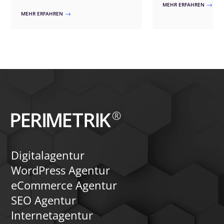
reicht, wo WordPress-
WooCommerce umsetzt – von fertigen
MEHR ERFAHREN
$
Grenzen stoßen und 
Plugins bis zur individuellen Lösung.
MEHR ERFAHREN
$
individuell entwickel
der einzig sinnvolle We
Digitalagentur
WordPress Agentur
eCommerce Agentur
SEO Agentur
Internetagentur