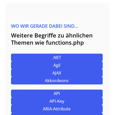
WO WIR GERADE DABEI SIND…
Weitere Begriffe zu ähnlichen
Themen wie functions.php
.NET
Agil
AJAX
Akkordeons
API
API-Key
ARIA-Attribute