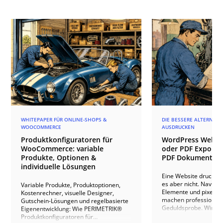
WHITEPAPER FÜR ONLINE-SHOPS &
DIE BESSERE ALTERNATI
WOOCOMMERCE
AUSDRUCKEN
Produktkonfiguratoren für
WordPress Websi
WooCommerce: variable
oder PDF Export? 
Produkte, Optionen &
PDF Dokumente g
individuelle Lösungen
Eine Website drucken k
es aber nicht. Navigat
Variable Produkte, Produktoptionen,
Elemente und pixelopt
Kostenrechner, visuelle Designer,
machen professionell
Gutschein-Lösungen und regelbasierte
Geduldsprobe. Wir ze
Eigenentwicklung: Wie PERIMETRIK®
einfaches Stylesheet f
Produktkonfiguratoren für