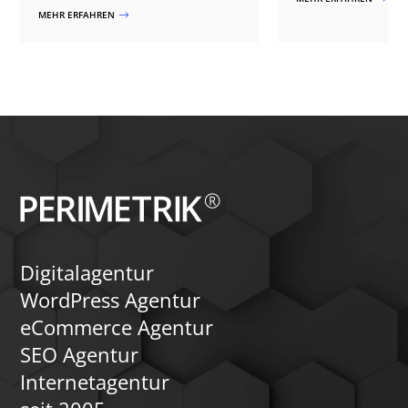
Mitgliederverzeichnis 
Abonnenten gewinnen – mit Praxis aus
MEHR ERFAHREN
$
umfassende Such- und 
20+ Verlagsprojekten.
detaillierte Profile und
Elemente wie Bewert
Terminbuchungen biet
benötigen einfache Mö
Profilverwaltung, Ben
und Zugriff auf Statis
Portalbetreiber von 
Verwaltungsfunktione
Datenschutzmaßnah
Analysetools profitie
Updates, Monetarisie
und ergänzende Inhalt
News und Events trag
Attraktivität und Sicht
Portals bei. Mit unser
unterstützen wir Sie p
Digitalagentur
der Konzeption und U
Mitgliederportals in 
WordPress Agentur
eCommerce Agentur
SEO Agentur
Internetagentur