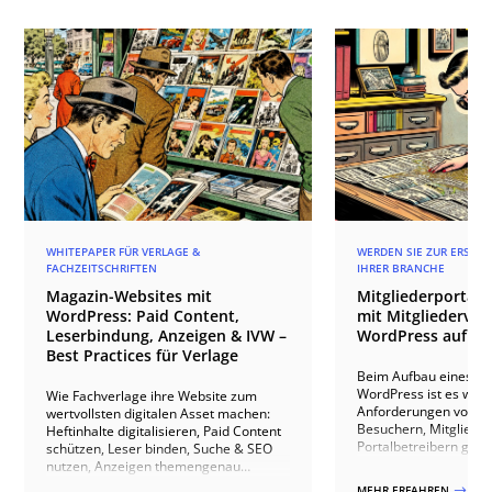
WHITEPAPER FÜR VERLAGE &
WERDEN SIE ZUR ERSTEN
FACHZEITSCHRIFTEN
IHRER BRANCHE
Magazin-Websites mit
Mitgliederportal 
WordPress: Paid Content,
mit Mitgliederverz
Leserbindung, Anzeigen & IVW –
WordPress aufba
Best Practices für Verlage
Beim Aufbau eines Mit
WordPress ist es wicht
Wie Fachverlage ihre Website zum
Anforderungen von We
wertvollsten digitalen Asset machen:
Besuchern, Mitgliede
Heftinhalte digitalisieren, Paid Content
Portalbetreibern gle
schützen, Leser binden, Suche & SEO
berücksichtigen. Ein
nutzen, Anzeigen themengenau
benutzerfreundliches
ausspielen, IVW-konform zählen und
MEHR ERFAHREN
$