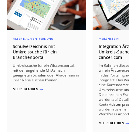
FILTER NACH ENTFERNUNG
MEILENSTEIN
Schulverzeichnis mit
Integration Ärzte
Umkreissuche für ein
Umkreis-Suche in
Branchenportal
cancer.com
Umkreissuche für ein Wissensportal,
Im Rahmen dieses Mei
mit der angehende MTAs nach
wir ein Ärzteverzeichn
geeigneten Schulen oder Akademien in
in das Portal ngm-ca
ihrer Nähe suchen können.
integriert. Das Verzei
eine Kartendarstellung
MEHR ERFAHREN
Umkreissuche und eine
$
Die einzelnen Praxen 
werden auf Detailseit
Kontaktdaten präsenti
wurden aus einer Dat
WordPress importiert.
MEHR ERFAHREN
$