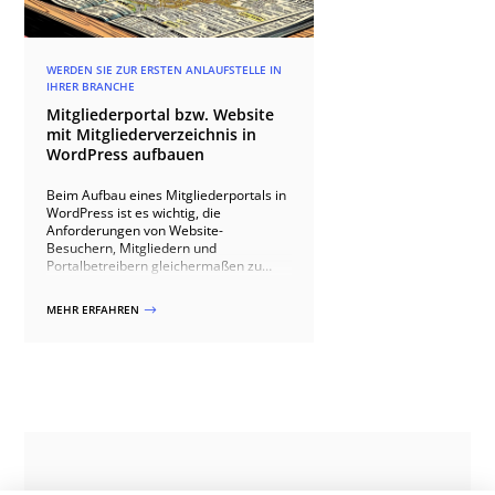
WERDEN SIE ZUR ERSTEN ANLAUFSTELLE IN
IHRER BRANCHE
Mitgliederportal bzw. Website
mit Mitgliederverzeichnis in
WordPress aufbauen
Beim Aufbau eines Mitgliederportals in
WordPress ist es wichtig, die
Anforderungen von Website-
Besuchern, Mitgliedern und
Portalbetreibern gleichermaßen zu
berücksichtigen. Ein
benutzerfreundliches
MEHR ERFAHREN
$
Mitgliederverzeichnis sollte
umfassende Such- und Filterfunktionen,
detaillierte Profile und interaktive
Elemente wie Bewertungen und
Terminbuchungen bieten. Mitglieder
benötigen einfache Möglichkeiten zur
Profilverwaltung, Benachrichtigungen
und Zugriff auf Statistiken, während
Portalbetreiber von umfassenden
Verwaltungsfunktionen,