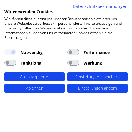
Datenschutzmaßnahmen und
Analysetools profitieren. Regelmäßige
Datenschutzbestimmungen
FAQ
Updates, Monetarisierungsstrategien
Wir verwenden Cookies
und ergänzende Inhalte wie Blogs,
Fragen zu Google Maps
Wir können diese zur Analyse unserer Besucherdaten platzieren, um
News und Events tragen zur
unsere Webseite zu verbessern, personalisierte Inhalte anzuzeigen und
Attraktivität und Sichtbarkeit des
Ihnen ein großartiges Webseiten-Erlebnis zu bieten. Für weitere
Portals bei. Mit unserer Erfahrung
Informationen zu den von uns verwendeten Cookies öffnen Sie die
unterstützen wir Sie professionell bei
Einstellungen.
der Konzeption und Umsetzung Ihres
Wie kann ich Landing Pages mit einem
Mitgliederportals in WordPress.
spezifischen Ortsbezug erstellen in
WordPress?
Notwendig
Performance
Funktional
Werbung
Welche Tools und Methoden gibt es zur
Integration von Kundenfeedback in
Alle akzeptieren
Einstellungen speichern
WordPress-Websites?
Ablehnen
Einstellungen ändern
Kann ich GEO-Targeting verwenden, um
bestimmte Inhalte nur in bestimmten
Regionen anzuzeigen?
Ist GEO-Targeting datenschutzkonform?