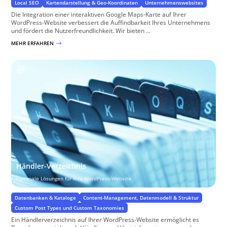
Local SEO
Kartendarstellung & Geo-Koordinaten
Unternehmenswebsites
Die Integration einer interaktiven Google Maps-Karte auf Ihrer
WordPress-Website verbessert die Auffindbarkeit Ihres Unternehmens
und fördert die Nutzerfreundlichkeit. Wir bieten ...
MEHR ERFAHREN
$
Händler-Verzeichnis
Optimale Lösungen für Ihre WordPress-Website
Datenbanken & Kataloge
Content-Management, Datenmodell & Struktur
Custom Post Types und Custom Taxonomies
Ein Händlerverzeichnis auf Ihrer WordPress-Website ermöglicht es