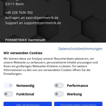
53111 Bonn
+49 228 7636 350
Anfragen an sales@perimetrik.de
Support an support@perimetrik.de
PERIMETRIK® Darmstadt
Ober-Ramstädter Str. 96e
Datenschutzbestimmungen
Wir verwenden Cookies
64367 Mühltal
Wir können diese zur Analyse unserer Besucherdaten platzieren, um
+49 6151 3944 80
unsere Webseite zu verbessern, personalisierte Inhalte anzuzeigen und
Ihnen ein großartiges Webseiten-Erlebnis zu bieten. Für weitere
Anfragen an sales@perimetrik.de
Informationen zu den von uns verwendeten Cookies öffnen Sie die
Support an support@perimetrik.de
Einstellungen.
Notwendig
Performance
Funktional
Werbung
© PERIMETRIK® 2026 |
Impressum
|
Datenschutzerklärung
|
Cookies
|
Alle akzeptieren
Einstellungen speichern