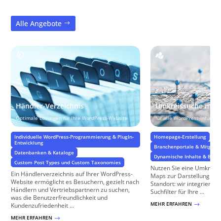
Alle Angebote
Händler-Verzeichnis
Umkreissuche mit 
Optimale Lösungen für Ihre WordPress-Website
für alle WordPress-Inhalte
Individuelle WordPress-Programmierung & PlugIn-
Homepage-Erstellung
Entwicklung
Branchenportale & Mitglied
Datenbanken & Kataloge
Dynamische Inhalte & Benu
Custom Post Types und Custom Taxonomies
Nutzen Sie eine Umkreis
Ein Händlerverzeichnis auf Ihrer WordPress-
Maps zur Darstellung von
Website ermöglicht es Besuchern, gezielt nach
Standort: wir integrieren 
Händlern und Vertriebspartnern zu suchen,
Suchfilter für Ihre ...
was die Benutzerfreundlichkeit und
MEHR ERFAHREN
$
Kundenzufriedenheit ...
MEHR ERFAHREN
$