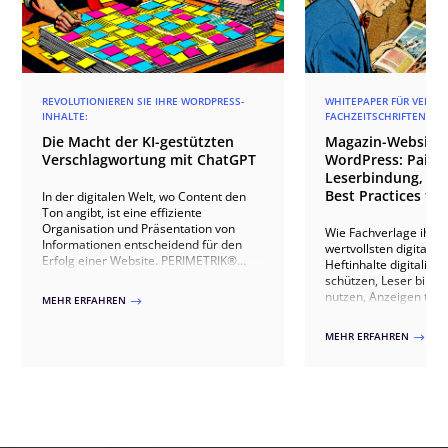
REVOLUTIONIEREN SIE IHRE WORDPRESS-
WHITEPAPER FÜR VERLAG
INHALTE:
FACHZEITSCHRIFTEN
Die Macht der KI-gestützten
Magazin-Websites
Verschlagwortung mit ChatGPT
WordPress: Paid 
Leserbindung, An
Best Practices für
In der digitalen Welt, wo Content den
Ton angibt, ist eine effiziente
Organisation und Präsentation von
Wie Fachverlage ihre
Informationen entscheidend für den
wertvollsten digitale
Erfolg einer Website. PERIMETRIK®
Heftinhalte digitalisie
führt Sie mit KI-gestützter
schützen, Leser bind
Verschlagwortung in eine neue Ära der
nutzen, Anzeigen th
MEHR ERFAHREN
$
Inhaltsverwaltung. Unsere Methode
ausspielen, IVW-konf
nutzt die fortschrittliche ChatGPT-API,
Abonnenten gewinnen 
MEHR ERFAHREN
$
um die Kategorisierung und
20+ Verlagsprojekten.
Verknüpfung von Inhalten auf Ihrer
WordPress-Site zu revolutionieren.