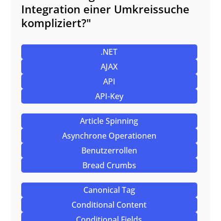
Integration einer Umkreissuche
kompliziert?"
.NET
AJAX
API
API-Key
Article Spinning
Asynchrone Operationen
Benutzerrollen
Bread Crumbs
Canonical Tag
Conditional Content
Conditional Fields