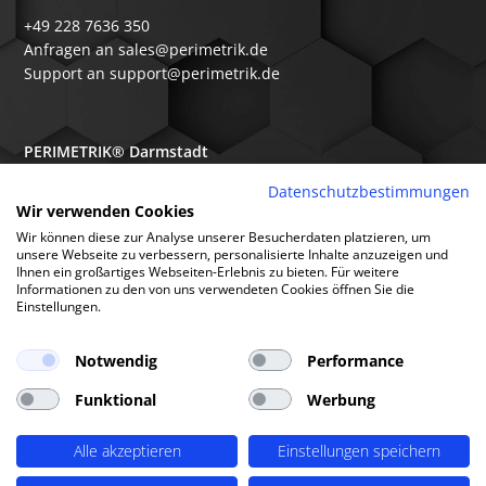
+49 228 7636 350
Anfragen an sales@perimetrik.de
Support an support@perimetrik.de
PERIMETRIK® Darmstadt
Ober-Ramstädter Str. 96e
Datenschutzbestimmungen
Wir verwenden Cookies
64367 Mühltal
Wir können diese zur Analyse unserer Besucherdaten platzieren, um
+49 6151 3944 80
unsere Webseite zu verbessern, personalisierte Inhalte anzuzeigen und
Ihnen ein großartiges Webseiten-Erlebnis zu bieten. Für weitere
Anfragen an sales@perimetrik.de
Informationen zu den von uns verwendeten Cookies öffnen Sie die
Support an support@perimetrik.de
Einstellungen.
Notwendig
Performance
Funktional
Werbung
© PERIMETRIK® 2026 |
Impressum
|
Datenschutzerklärung
|
Cookies
|
Alle akzeptieren
Einstellungen speichern
Standorte
|
FAQs
|
Glossar
|
Branchen
|
Software
|
Über uns
|