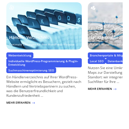
Händler-Verzeichnis
Umkreissuche mit 
Optimale Lösungen für Ihre WordPress-Website
für alle WordPress-Inhalte
Webentwicklung
Branchenportale & Mitglied
Individuelle WordPress-Programmierung & PlugIn-
Local SEO
Datenbanken &
Entwicklung
Nutzen Sie eine Umkreis
Suchmaschinenoptimierung SEO
Maps zur Darstellung von
Ein Händlerverzeichnis auf Ihrer WordPress-
Standort: wir integrieren 
Website ermöglicht es Besuchern, gezielt nach
Suchfilter für Ihre ...
Händlern und Vertriebspartnern zu suchen,
MEHR ERFAHREN
$
was die Benutzerfreundlichkeit und
Kundenzufriedenheit ...
MEHR ERFAHREN
$