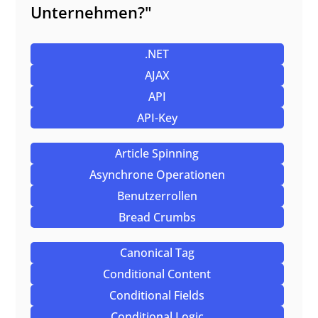
Unternehmen?"
.NET
AJAX
API
API-Key
Article Spinning
Asynchrone Operationen
Benutzerrollen
Bread Crumbs
Canonical Tag
Conditional Content
Conditional Fields
Conditional Logic