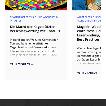
REVOLUTIONIEREN SIE IHRE WORDPRESS-
WHITEPAPER FÜR VERLAG
INHALTE:
FACHZEITSCHRIFTEN
Die Macht der KI-gestützten
Magazin-Websites
Verschlagwortung mit ChatGPT
WordPress: Paid 
Leserbindung, An
Best Practices für
In der digitalen Welt, wo Content den
Ton angibt, ist eine effiziente
Organisation und Präsentation von
Wie Fachverlage ihre
Informationen entscheidend für den
wertvollsten digitale
Erfolg einer Website. PERIMETRIK®
Heftinhalte digitalisie
führt Sie mit KI-gestützter
schützen, Leser bind
Verschlagwortung in eine neue Ära der
nutzen, Anzeigen th
MEHR ERFAHREN
$
Inhaltsverwaltung. Unsere Methode
ausspielen, IVW-konf
nutzt die fortschrittliche ChatGPT-API,
Abonnenten gewinnen 
MEHR ERFAHREN
$
um die Kategorisierung und
20+ Verlagsprojekten.
Verknüpfung von Inhalten auf Ihrer
WordPress-Site zu revolutionieren.