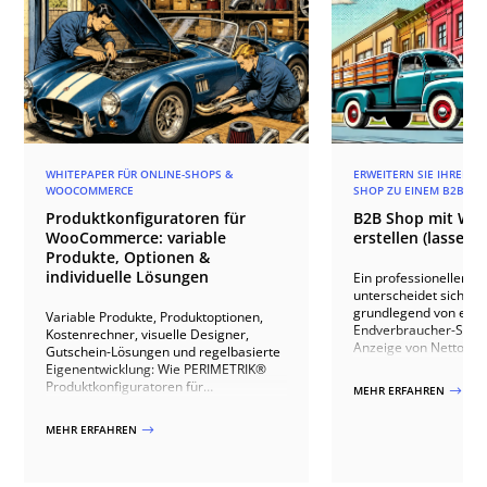
WHITEPAPER FÜR ONLINE-SHOPS &
ERWEITERN SIE IHREN
WOOCOMMERCE
SHOP ZU EINEM B2B SH
Produktkonfiguratoren für
B2B Shop mit W
WooCommerce: variable
erstellen (lassen)
Produkte, Optionen &
individuelle Lösungen
Ein professioneller B
unterscheidet sich in 
grundlegend von eine
Variable Produkte, Produktoptionen,
Endverbraucher-Shop
Kostenrechner, visuelle Designer,
Anzeige von Nettopre
Gutschein-Lösungen und regelbasierte
komplexen Rabatt- un
Eigenentwicklung: Wie PERIMETRIK®
sind oft auch Freigab
Produktkonfiguratoren für
MEHR ERFAHREN
$
mehrstufige Bestellwo
WooCommerce umsetzt – von fertigen
nahtlose Anbindung a
Plugins bis zur individuellen Lösung.
MEHR ERFAHREN
$
Warenwirtschafts- od
erforderlich. Dieser Ar
sich WooCommerce mi
Plugins und individue