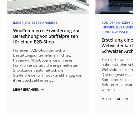
IMMER DAS BESTE ANGEBOT
VON DER KONZEPTION BI
INDIVIDUELLE UMSETZU
WooCommerce-Erweiterung zur
KUNDENWUNSCH
Berechnung von Staffelpreisen
Erstellung einer r
für einen B2B-Shop
Webvisitenkarte f
Für einen B2B-Shop der sich an
Schweizer Archite
Bestattungsunternehmen richtet,
Für ein Schweizer Arc
haben wir WooCoomerce um eine
haben wir eine schick
Funktion erweitert, die angemeldeten
Webvisitenkarte mit 
Shopkunden automatisch die
Divi umgesetzt, auf de
Staffelpreise für Produkte abhängig von
Kompetenzen, Leistu
ihrer Stückzahl anzeigt.
Referenzen anspreche
werden.
MEHR ERFAHREN
$
MEHR ERFAHREN
$