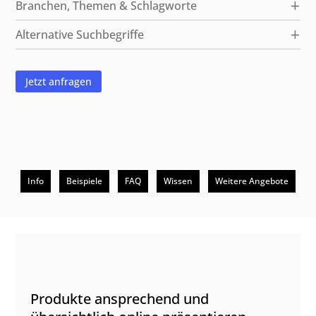
Branchen, Themen & Schlagworte
Alternative Suchbegriffe
Jetzt anfragen
Info
Beispiele
FAQ
Wissen
Weitere Angebote
Beschreibung
Produkte ansprechend und