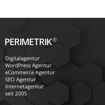
zu einem leistungsfä
ausbauen lässt, der 
ein eingeschränktes S
Gewerbekunden, bes
Dokumentenanforderu
gestützte Anfrageproz
das Themenfeld „Com
Sicherheit“ wird beleu
Umfeld oft sensible 
branchenspezifische R
berücksichtigt werde
Insgesamt wird deutli
WooCommerce dank sei
und der Vielfalt an Er
solide Basis für nahez
Digitalagentur
Szenarien bietet – von
Registrierung mit Ge
WordPress Agentur
über individuelle Preis
eCommerce Agentur
verzahnten Marketing
Serviceprozessen.
SEO Agentur
Internetagentur
seit 2005