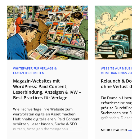
WHITEPAPER FÜR VERLAGE &
WEBSITE AUF NEUE DOM
FACHZEITSCHRIFTEN
OHNE RANKINGS ZU VER
Magazin-Websites mit
Relaunch & Doma
WordPress: Paid Content,
ohne Verlust der 
Leserbindung, Anzeigen & IVW –
Best Practices für Verlage
Ein Domain-Umzug Ih
erfordert eine sorgfäl
präzise Durchführung
Wie Fachverlage ihre Website zum
Suchmaschinen-Rankin
wertvollsten digitalen Asset machen:
gefährden. Dieser Arti
Heftinhalte digitalisieren, Paid Content
wesentlichen Schritte 
schützen, Leser binden, Suche & SEO
erfolgreichen Domain
nutzen, Anzeigen themengenau
MEHR ERFAHREN
$
Bestandsaufnahme un
ausspielen, IVW-konform zählen und
über die technische 
Abonnenten gewinnen – mit Praxis aus