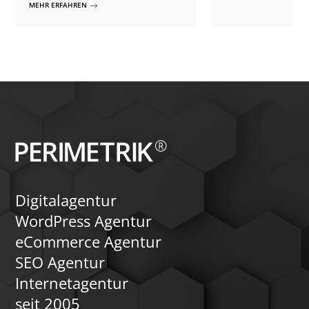
MEHR ERFAHREN
$
Einrichtung von 301-W
20+ Verlagsprojekten.
bis hin zur Nachberei
Monitoring. PERIMETR
professionelle Unters
Prozess reibungslos z
sicherzustellen, dass 
Sichtbarkeit und Leist
Suchmaschinen beibehä
wie wir Ihnen helfen k
Website ohne Ranking-
neue Domain umzuzie
Digitalagentur
WordPress Agentur
eCommerce Agentur
SEO Agentur
Internetagentur
seit 2005