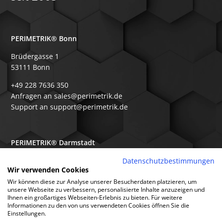
PERIMETRIK® Bonn
Brüdergasse 1
53111 Bonn
+49 228 7636 350
Anfragen an sales@perimetrik.de
Support an support@perimetrik.de
PERIMETRIK® Darmstadt
Ober-Ramstädter Str. 96e
Datenschutzbestimmungen
Wir verwenden Cookies
64367 Mühltal
Wir können diese zur Analyse unserer Besucherdaten platzieren, um
+49 6151 3944 80
unsere Webseite zu verbessern, personalisierte Inhalte anzuzeigen und
Ihnen ein großartiges Webseiten-Erlebnis zu bieten. Für weitere
Anfragen an sales@perimetrik.de
Informationen zu den von uns verwendeten Cookies öffnen Sie die
Support an support@perimetrik.de
Einstellungen.