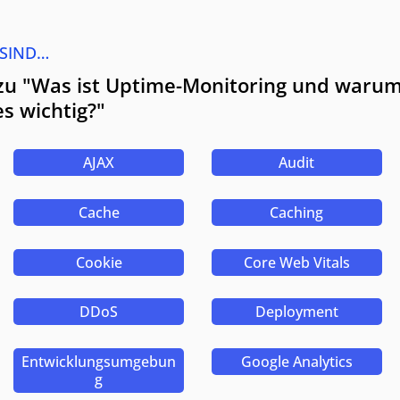
 SIND…
zu "Was ist Uptime-Monitoring und warum 
s wichtig?"
AJAX
Audit
Cache
Caching
Cookie
Core Web Vitals
DDoS
Deployment
Entwicklungsumgebun
Google Analytics
g