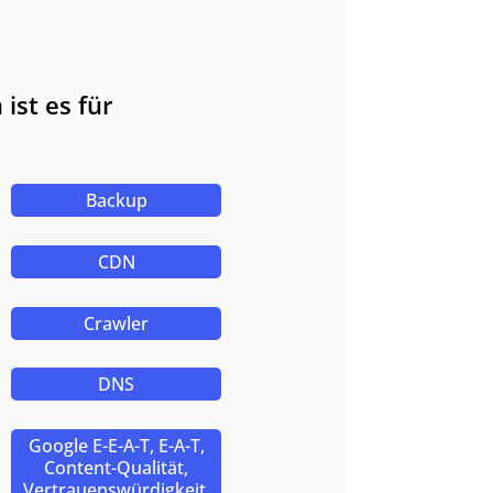
ist es für
Backup
CDN
Crawler
DNS
Google E-E-A-T, E-A-T,
Content-Qualität,
Vertrauenswürdigkeit,