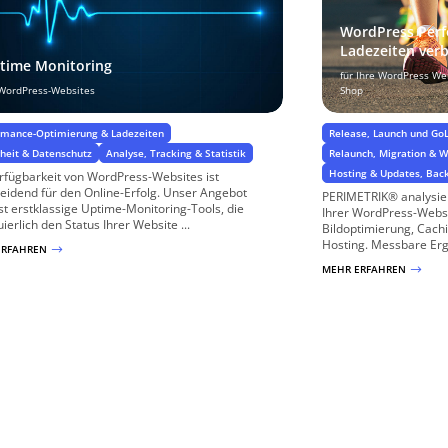
WordPress Perf
Ladezeiten ver
time Monitoring
für Ihre WordPress W
 WordPress-Websites
Shop
rmance-Optimierung & Ladezeiten
Release, Launch und Go
rheit & Datenschutz
Analyse, Tracking & Statistik
Relaunch, Migration & 
Hosting & Updates, Bac
rfügbarkeit von WordPress-Websites ist
eidend für den Online-Erfolg. Unser Angebot
PERIMETRIK® analysier
t erstklassige Uptime-Monitoring-Tools, die
Ihrer WordPress-Websi
uierlich den Status Ihrer Website ...
Bildoptimierung, Cach
Hosting. Messbare Erge
ERFAHREN
$
MEHR ERFAHREN
$