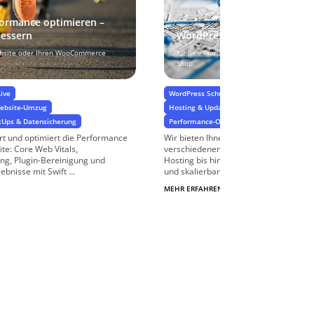
ormance optimieren –
bessern
WordPress Webhosting
ebsite oder Ihren WooCommerce
für Ihre WordPress Website oder Ihren
Shop
Live
WordPress Schulungen & Support
Website-Umzug
Hosting & Updates, BackUps & Datensiche
kUps & Datensicherung
Performance-Optimierung & Ladezeiten
t und optimiert die Performance
Wir bieten Ihnen professionelles Word
te: Core Web Vitals,
verschiedenen Leistungsstufen, von 
ing, Plugin-Bereinigung und
Hosting bis hin zu leistungsstarken 
bnisse mit Swift ...
und skalierbarem ...
MEHR ERFAHREN
$