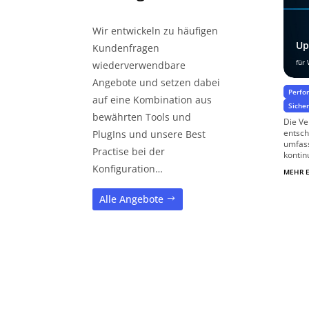
Wir entwickeln zu häufigen
Up
Kundenfragen
für
wiederverwendbare
Angebote und setzen dabei
Perfo
auf eine Kombination aus
Siche
bewährten Tools und
Die Ve
entsch
PlugIns und unsere Best
umfass
Practise bei der
kontin
Konfiguration…
MEHR 
Alle Angebote