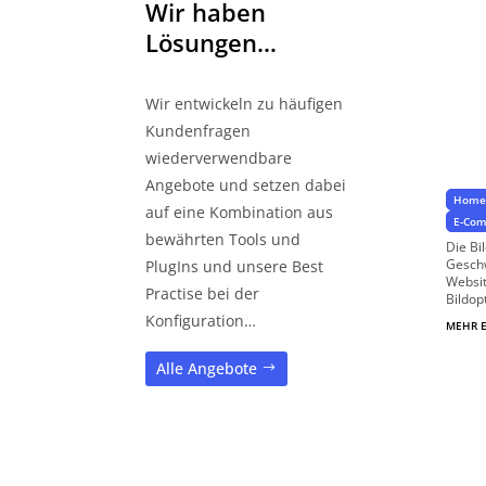
Wir haben
Lösungen…
Wir entwickeln zu häufigen
Au
Kundenfragen
Meh
wiederverwendbare
Angebote und setzen dabei
Homep
auf eine Kombination aus
E-Com
bewährten Tools und
Die Bi
Geschw
PlugIns und unsere Best
Websit
Practise bei der
Bildop
Konfiguration…
MEHR 
Alle Angebote