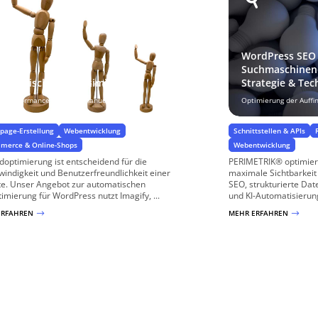
WordPress SEO
Suchmaschinen
tomatische Bildoptimierung
Strategie & Tec
r Performance, weniger manuelle Arbeit
Optimierung der Auffi
age-Erstellung
Webentwicklung
Schnittstellen & APIs
merce & Online-Shops
Webentwicklung
ldoptimierung ist entscheidend für die
PERIMETRIK® optimier
indigkeit und Benutzerfreundlichkeit einer
maximale Sichtbarkeit
e. Unser Angebot zur automatischen
SEO, strukturierte Dat
timierung für WordPress nutzt Imagify, ...
und KI-Automatisierun
ERFAHREN
MEHR ERFAHREN
$
$