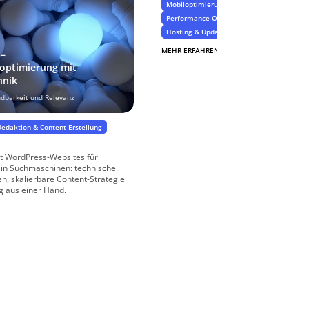
Mobiloptimierung & Usability
Performance-Optimierung & Ladezeiten
Hosting & Updates, BackUps & Datensiche
MEHR ERFAHREN
$
 –
optimierung mit
hnik
ndbarkeit und Relevanz
Redaktion & Content-Erstellung
t WordPress-Websites für
 in Suchmaschinen: technische
en, skalierbare Content-Strategie
g aus einer Hand.