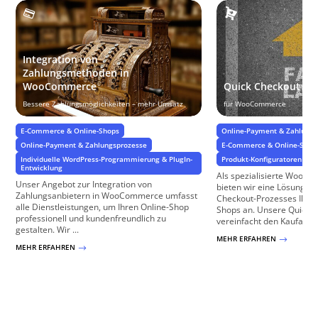
Integration von
Zahlungsmethoden in
WooCommerce
Quick Checkout
Bessere Zahlungsmöglichkeiten – mehr Umsatz
für WooCommerce
E-Commerce & Online-Shops
Online-Payment & Zahlungs
Online-Payment & Zahlungsprozesse
E-Commerce & Online-Shop
Individuelle WordPress-Programmierung & PlugIn-
Produkt-Konfiguratoren & B
Entwicklung
Als spezialisierte WooC
Unser Angebot zur Integration von
bieten wir eine Lösungen
Zahlungsanbietern in WooCommerce umfasst
Checkout-Prozesses Ihr
alle Dienstleistungen, um Ihren Online-Shop
Shops an. Unsere Quick 
professionell und kundenfreundlich zu
vereinfacht den Kaufabsch
gestalten. Wir ...
MEHR ERFAHREN
$
MEHR ERFAHREN
$