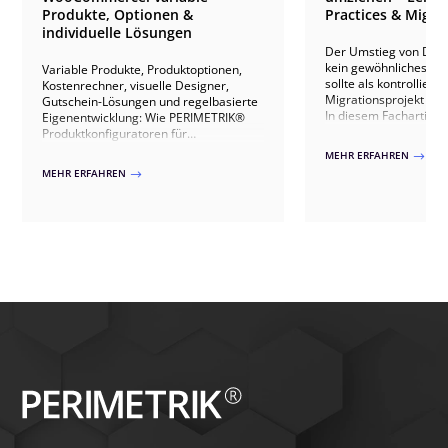
Produkte, Optionen &
Practices & Migra
individuelle Lösungen
Der Umstieg von Divi 4
kein gewöhnliches Up
Variable Produkte, Produktoptionen,
sollte als kontrollierte
Kostenrechner, visuelle Designer,
Migrationsprojekt ve
Gutschein-Lösungen und regelbasierte
In diesem Fachartikel 
Eigenentwicklung: Wie PERIMETRIK®
welche technischen U
Produktkonfiguratoren für
zwischen beiden Vers
WooCommerce umsetzt – von fertigen
MEHR ERFAHREN
$
sind, welche Risiken 
Plugins bis zur individuellen Lösung.
MEHR ERFAHREN
$
Websites auftreten kö
sauberer Umstieg übe
Kompatibilitätsprüfun
Qualitätssicherung abl
Dabei gehen wir auch 
Stolperfallen wie Drit
individuelles CSS, 
Theme-Builder-Templa
zeigen, wie ein Wechse
erfolgen kann.