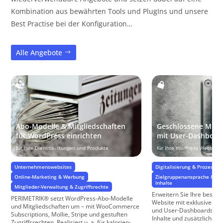
Kombination aus bewährten Tools und PlugIns und unsere
Best Practise bei der Konfiguration…
Alle Angebote
Abo-Modelle & Mitgliedschaften
Geschlossene Mitgl
für WordPress einrichten
mit User-Dashboar
für Ihre Dienstleistungen und Produkte
für Ihre WorPress Website
Unternehmenswebsites
Digitalisierung & Prozesse
Online-Marketing & Werbung
Zielgruppenansprache & Zie
Inhalte
Mitglieder-Verwaltung & Zugriffsrechte
Erweitern Sie Ihre beste
PERIMETRIK® setzt WordPress-Abo-Modelle
Website mit exklusiven M
und Mitgliedschaften um – mit WooCommerce
und User-Dashboards, die
Subscriptions, Mollie, Stripe und gestuften
Inhalte und zusätzliche Fu
Zugriffsrechten. Realisiert u. a. für kalorien-