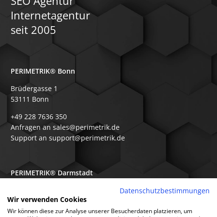
SEO Agentur
Internetagentur
seit 2005
PERIMETRIK® Bonn
Brüdergasse 1
53111 Bonn
+49 228 7636 350
Anfragen an sales@perimetrik.de
Support an support@perimetrik.de
PERIMETRIK® Darmstadt
Ober-Ramstädter Str. 96e
Datenschutzbestimmungen
Wir verwenden Cookies
64367 Mühltal
Wir können diese zur Analyse unserer Besucherdaten platzieren, um