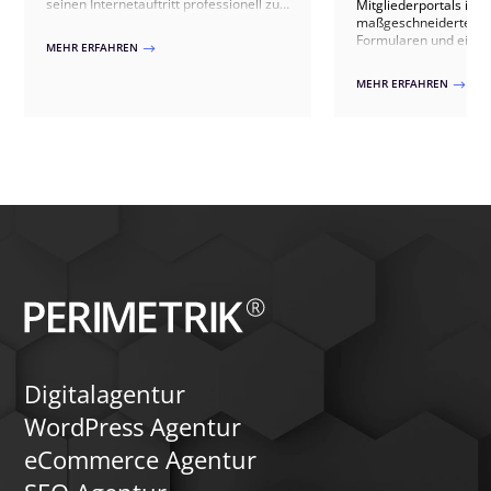
seinen Internetauftritt professionell zu
Mitgliederportals in 
monetarisieren. In diesem Artikel
maßgeschneiderte Ent
zeigen wir Ihnen, dass jeder mit seiner
Formularen und eigene
MEHR ERFAHREN
$
Webseite Geld verdienen kann.
Nutzung spezialisierte
Ultimate Member od
MEHR ERFAHREN
$
Erweiterungen – wir p
exakt an Ihre Bedürfn
Ansätze umfassen ben
Registrierungen, exklu
interaktive Funktione
automatisierte Zahlu
Zusätzlich können wir
integrieren, um die 
den Austausch unter d
fördern. Vertrauen Si
Expertise für ein flexi
leistungsfähiges Mitgl
Digitalagentur
WordPress Agentur
eCommerce Agentur