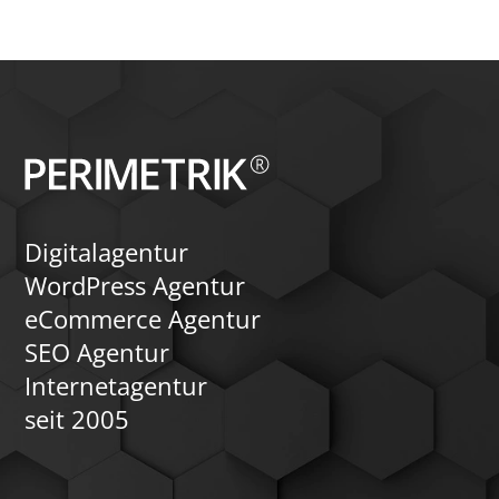
interaktive Funktionen und
automatisierte Zahlungsprozesse.
Zusätzlich können wir ein Forum
integrieren, um die Kommunikation und
den Austausch unter den Mitgliedern zu
fördern. Vertrauen Sie auf unsere
Expertise für ein flexibles und
leistungsfähiges Mitgliederportal.
Digitalagentur
WordPress Agentur
eCommerce Agentur
SEO Agentur
Internetagentur
seit 2005