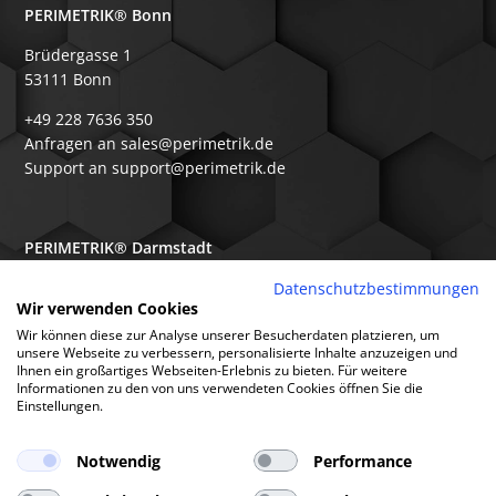
PERIMETRIK® Bonn
Brüdergasse 1
53111 Bonn
+49 228 7636 350
Anfragen an sales@perimetrik.de
Support an support@perimetrik.de
PERIMETRIK® Darmstadt
Ober-Ramstädter Str. 96e
Datenschutzbestimmungen
Wir verwenden Cookies
64367 Mühltal
Wir können diese zur Analyse unserer Besucherdaten platzieren, um
+49 6151 3944 80
unsere Webseite zu verbessern, personalisierte Inhalte anzuzeigen und
Ihnen ein großartiges Webseiten-Erlebnis zu bieten. Für weitere
Anfragen an sales@perimetrik.de
Informationen zu den von uns verwendeten Cookies öffnen Sie die
Support an support@perimetrik.de
Einstellungen.
Notwendig
Performance