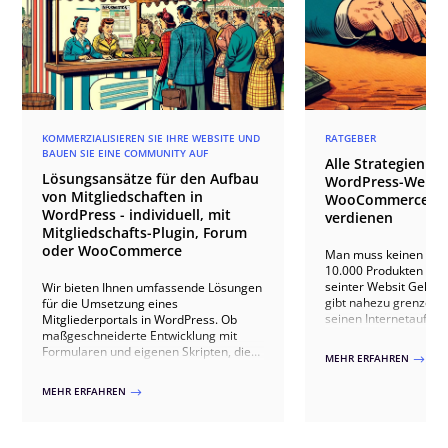
KOMMERZIALISIEREN SIE IHRE WEBSITE UND
RATGEBER
BAUEN SIE EINE COMMUNITY AUF
Alle Strategien u
Lösungsansätze für den Aufbau
WordPress-Websi
von Mitgliedschaften in
WooCommerce Sho
WordPress - individuell, mit
verdienen
Mitgliedschafts-Plugin, Forum
oder WooCommerce
Man muss keinen Onli
10.000 Produkten füh
seinter Websit Geld z
Wir bieten Ihnen umfassende Lösungen
gibt nahezu grenzenl
für die Umsetzung eines
seinen Internetauftritt
Mitgliederportals in WordPress. Ob
monetarisieren. In die
maßgeschneiderte Entwicklung mit
zeigen wir Ihnen, dass
Formularen und eigenen Skripten, die
MEHR ERFAHREN
$
Webseite Geld verdie
Nutzung spezialisierter Plugins wie
Ultimate Member oder WooCommerce-
MEHR ERFAHREN
$
Erweiterungen – wir passen die Lösung
exakt an Ihre Bedürfnisse an. Unsere
Ansätze umfassen benutzerfreundliche
Registrierungen, exklusive Inhalte,