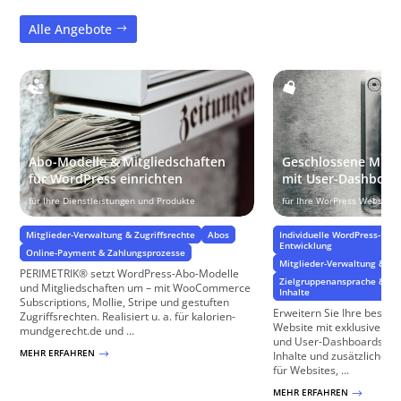
Alle Angebote
Abo-Modelle & Mitgliedschaften
Geschlossene Mitgl
für WordPress einrichten
mit User-Dashboar
für Ihre Dienstleistungen und Produkte
für Ihre WorPress Website
Mitglieder-Verwaltung & Zugriffsrechte
Abos
Individuelle WordPress-Pro
Entwicklung
Online-Payment & Zahlungsprozesse
Mitglieder-Verwaltung & Zug
PERIMETRIK® setzt WordPress-Abo-Modelle
Zielgruppenansprache & Zie
und Mitgliedschaften um – mit WooCommerce
Inhalte
Subscriptions, Mollie, Stripe und gestuften
Erweitern Sie Ihre beste
Zugriffsrechten. Realisiert u. a. für kalorien-
Website mit exklusiven M
mundgerecht.de und ...
und User-Dashboards, die
MEHR ERFAHREN
$
Inhalte und zusätzliche Fu
für Websites, ...
MEHR ERFAHREN
$