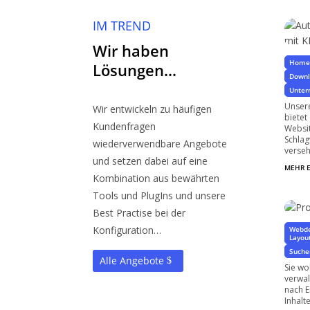
Au
Ve
IM TREND
für
Wir haben
Homep
Lösungen…
Down
Unter
Unsere
Wir entwickeln zu häufigen
bietet
Kundenfragen
Websit
Schla
wiederverwendbare Angebote
verseh
und setzen dabei auf eine
MEHR 
Kombination aus bewährten
Pr
Tools und PlugIns und unsere
mit
Best Practise bei der
Konfiguration…
Webde
Layou
Suchen
Alle Angebote
Sie wo
verwal
nach E
Inhalte