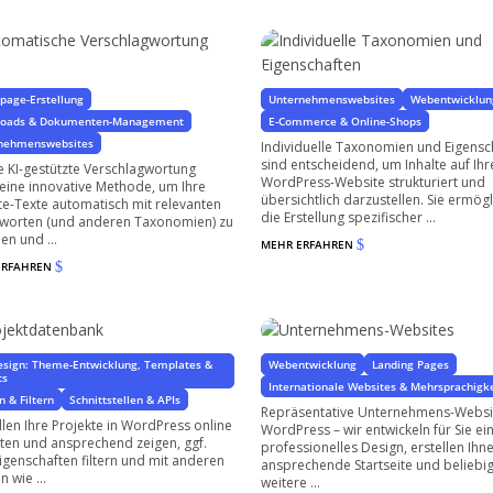
tomatische
Individuelle Taxonomien un
rschlagwortung mit KI
Eigenschaften
 WordPress-Seiten & WooCommerce Shops
Spezifische Eigenschaften für Ihr Projekt
age-Erstellung
Unternehmenswebsites
Webentwicklun
loads & Dokumenten-Management
E-Commerce & Online-Shops
nehmenswebsites
Individuelle Taxonomien und Eigensc
sind entscheidend, um Inhalte auf Ihr
 KI-gestützte Verschlagwortung
WordPress-Website strukturiert und
 eine innovative Methode, um Ihre
übersichtlich darzustellen. Sie ermög
e-Texte automatisch mit relevanten
die Erstellung spezifischer ...
gworten (und anderen Taxonomien) zu
en und ...
MEHR ERFAHREN
$
ERFAHREN
$
ojektdatenbank
Unternehmens-Websites
 WordPress
sign: Theme-Entwicklung, Templates &
Webentwicklung
Landing Pages
ts
Internationale Websites & Mehrsprachigk
 & Filtern
Schnittstellen & APIs
Repräsentative Unternehmens-Websi
llen Ihre Projekte in WordPress online
WordPress – wir entwickeln für Sie ei
ten und ansprechend zeigen, ggf.
professionelles Design, erstellen Ihn
igenschaften filtern und mit anderen
ansprechende Startseite und beliebi
n wie ...
weitere ...