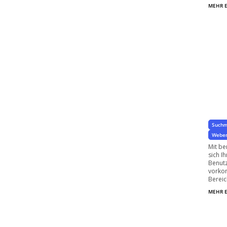
MEHR 
In
Ta
Suchm
Weben
Mit be
sich I
Benutz
vorko
Bereic
MEHR 