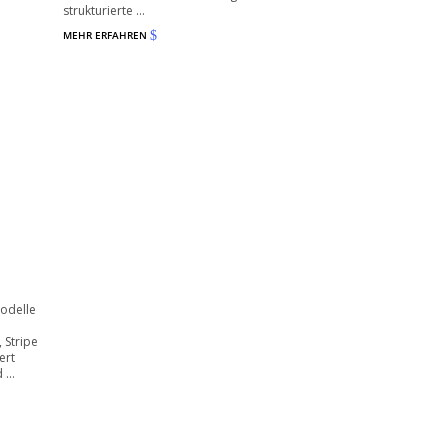
strukturierte ...
MEHR ERFAHREN
$
odelle
 Stripe
ert
...