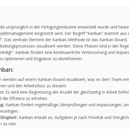
ie ursprünglich in der Fertigungsindustrie entwickelt wurde und heute 
ojektmanagement eingesetzt wird. Der Begriff “Kanban” stammt aus
afel”. Das zentrale Element der Kanban-Methode ist das Kanban-Board
itungsprozesses visualisiert werden. Diese Phasen sind in der Regel i
 “Erledigt”. Kanban fördert eine kontinuierliche Verbesserung und Anp
zu optimieren und Engpässe zu identifizieren.
nban:
 werden auf einem Kanban-Board visualisiert, was es dem Team ermög
hen und den Arbeitsfluss zu steuern.
ts:
Es wird eine Begrenzung der Anzahl der gleichzeitig in Arbeit befi
 die Effizienz zu erhöhen.
ng:
Kanban fördert regelmäßige Überprüfungen und Anpassungen, um
eseitigen.
ähigkeit:
Kanban erlaubt es, Aufgaben je nach Priorität und Dringlichk
 zu sein.