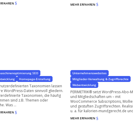
ERFAHREN
$
MEHR ERFAHREN
$
Abo-Modelle &
Mitgliedschaften für
dividuelle Kategorien &
WordPress einrichten
xonomien
für Ihre Dienstleistungen und Produkte
aschinenoptimierung SEO
Unternehmenswebsites
twicklung
Homepage-Erstellung
Mitglieder-Verwaltung & Zugriffsrechte
Webentwicklung
nutzerdefinierten Taxonomien lassen
hre WordPress-Daten sinnvoll gliedern.
PERIMETRIK® setzt WordPress-Abo-M
erdefinierte Taxonomien, die häufig
und Mitgliedschaften um – mit
mmen sind z.B. Themen oder
WooCommerce Subscriptions, Mollie,
he. Was ...
und gestuften Zugriffsrechten. Realisi
u. a. für kalorien-mundgerecht.de und 
ERFAHREN
$
MEHR ERFAHREN
$