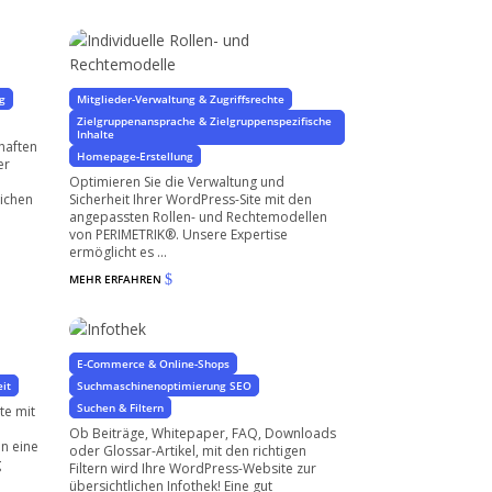
d
Individuelle Rollen- und
Rechtemodelle
in WordPress und WooCommerce
g
Mitglieder-Verwaltung & Zugriffsrechte
Zielgruppenansprache & Zielgruppenspezifische
Inhalte
haften
Homepage-Erstellung
er
Optimieren Sie die Verwaltung und
lichen
Sicherheit Ihrer WordPress-Site mit den
angepassten Rollen- und Rechtemodellen
von PERIMETRIK®. Unsere Expertise
ermöglicht es ...
MEHR ERFAHREN
$
Infothek
Wissen erschließen und teilen
E-Commerce & Online-Shops
eit
Suchmaschinenoptimierung SEO
Suchen & Filtern
te mit
n
Ob Beiträge, Whitepaper, FAQ, Downloads
en eine
oder Glossar-Artikel, mit den richtigen
g
Filtern wird Ihre WordPress-Website zur
übersichtlichen Infothek! Eine gut