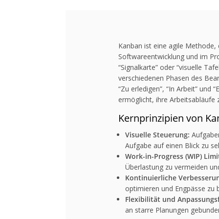
Kanban ist eine agile Methode, d
Softwareentwicklung und im Pr
“Signalkarte” oder “visuelle T
verschiedenen Phasen des Bearbe
“Zu erledigen”, “In Arbeit” und
ermöglicht, ihre Arbeitsabläufe 
Kernprinzipien von Ka
Visuelle Steuerung:
Aufgaben
Aufgabe auf einen Blick zu se
Work-in-Progress (WIP) Limi
Überlastung zu vermeiden und
Kontinuierliche Verbesseru
optimieren und Engpässe zu b
Flexibilität und Anpassungsf
an starre Planungen gebunden