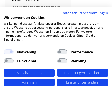
Dekorationsartikel
Der Webshop begeistern-merten.de
verfügt über ein großes Sortiment an
Datenschutzbestimmungen
Dekorationsartikeln und Accessoires.
Wir verwenden Cookies
Neben dem Onlineshop betreibt die
Shopinhaberin auch einen eigenen
Wir können diese zur Analyse unserer Besucherdaten platzieren, um
kleinen Laden. Damit bei Käufen der
unsere Webseite zu verbessern, personalisierte Inhalte anzuzeigen und
Produktbestand in beiden Systemen
Ihnen ein großartiges Webseiten-Erlebnis zu bieten. Für weitere
aktualisiert wird, implementierte
Informationen zu den von uns verwendeten Cookies öffnen Sie die
PERIMETRIK® eine Schnittstelle, über
Einstellungen.
die der Lagerbestand in beide
Richtungen synchronisiert wird.
Notwendig
Performance
MEHR ERFAHREN
$
Funktional
Werbung
Alle akzeptieren
Einstellungen speichern
UNSERE KUNDEN
Ablehnen
Einstellungen ändern
Referenzen
PERIMETRIK® vereint eine breite Palette von
Kunden aus dem gesamten deutschsprachigen
Raum, von Einzelunternehmern bis zu