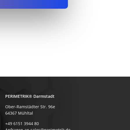
PERIMETRIK® Darmstadt
Ober-Ramstädter Str. 96e
64367 Mühltal
+49 6151 3944 80
Anfragen an sales@perimetrik.de