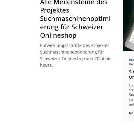
Alle Meilensteine des
Projektes
Suchmaschinenoptimi
erung für Schweizer
Onlineshop
Entwicklungsschritte des Projektes
Suchmaschinenoptimierung für
Schweizer Onlineshop von 2024 bis
BE
DA
heute.
St
On
Fü
str
Su
so
auf
ME