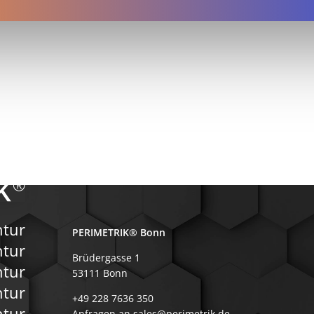
ntur
PERIMETRIK® Bonn
ntur
Brüdergasse 1
tur
53111 Bonn
ntur
+49 228 7636 350
ntur
Anfragen an sales@perimetrik.de