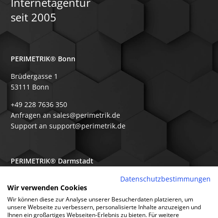
Internetagentur
seit 2005
PERIMETRIK® Bonn
Brüdergasse 1
53111 Bonn
+49 228 7636 350
Anfragen an sales@perimetrik.de
Support an support@perimetrik.de
PERIMETRIK® Darmstadt
Ober-Ramstädter Str. 96e
Datenschutzbestimmungen
Wir verwenden Cookies
64367 Mühltal
Wir können diese zur Analyse unserer Besucherdaten platzieren, um
+49 6151 3944 80
unsere Webseite zu verbessern, personalisierte Inhalte anzuzeigen und
Ihnen ein großartiges Webseiten-Erlebnis zu bieten. Für weitere
Anfragen an sales@perimetrik.de