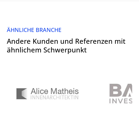
ÄHNLICHE BRANCHE
Andere Kunden und Referenzen mit
ähnlichem Schwerpunkt
Alice Matheis |
B.A.B. Real Esta
Innenarchitektin, Bad Honnef
GmbH, B
bei Bonn