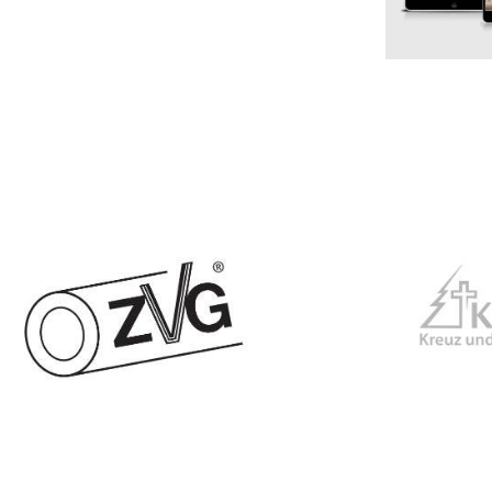
ZVG, Troisdorf bei Köln
KREUZMA