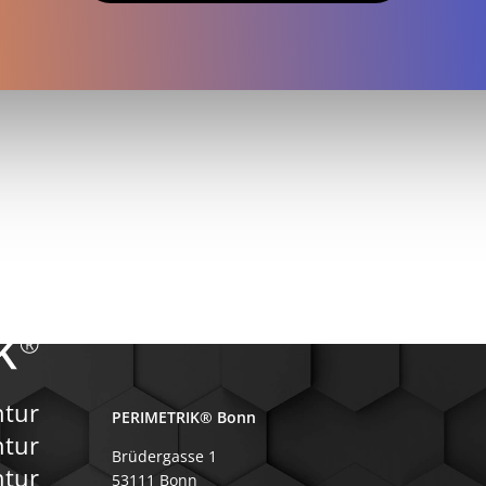
ntur
PERIMETRIK® Bonn
ntur
Brüdergasse 1
tur
53111 Bonn