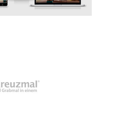
L GmbH, Ringsheim
3defacto, Mühlta