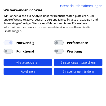
Charlie & Paulchen ist ein deutscher Hersteller für
Datenschutzbestimmungen
Stempel, Stanzformen und Bastelbedarf. Für eine
Wir verwenden Cookies
bessere Web-Performance führte PERIMETRIK®
eine Migration des ehemaligen ePagesShop zu
Wir können diese zur Analyse unserer Besucherdaten platzieren, um
WooCommerce durch und entwickelte einen
unsere Webseite zu verbessern, personalisierte Inhalte anzuzeigen und
professionellen, neuen Online-Shop mit
Ihnen ein großartiges Webseiten-Erlebnis zu bieten. Für weitere
integriertem Blog.
Informationen zu den von uns verwendeten Cookies öffnen Sie die
Einstellungen.
MEHR ERFAHREN
$
Notwendig
Performance
Funktional
Werbung
Alle akzeptieren
Einstellungen speichern
Ablehnen
Einstellungen ändern
UNSERE KUNDEN
Referenzen
PERIMETRIK® vereint eine breite Palette von
Kunden aus dem gesamten deutschsprachigen
Raum, von Einzelunternehmern bis zu