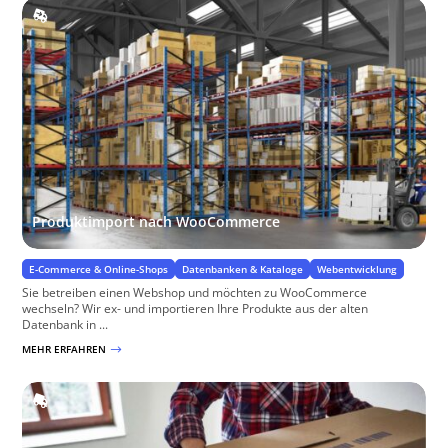
Produktimport nach WooCommerce
E-Commerce & Online-Shops
Datenbanken & Kataloge
Webentwicklung
Sie betreiben einen Webshop und möchten zu WooCommerce
wechseln? Wir ex- und importieren Ihre Produkte aus der alten
Datenbank in ...
MEHR ERFAHREN
$