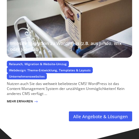
Website Migration zu WordPress (z.B. aus Jimdo, Wix
oder Joomia!)
Relaunch, Migration & Website-Umzug
Webdesign: Theme-Entwicklung, Templates & Layouts
Unternehmenswebsites
Nutzen auch Sie das weltweit beliebteste CMS! WordPress ist das
Content Management System der unzähligen Unmöglichkeiten! Kein
anderes CMS verfügt ...
MEHR ERFAHREN
$
Alle Angebote & Lösungen