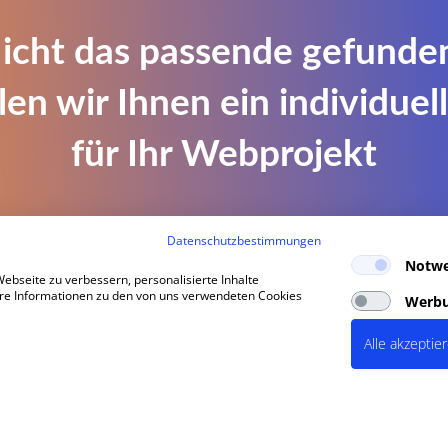
icht das passende gefunde
ntur
PERIMETRIK® Bonn
len wir Ihnen ein individue
ntur
Brüdergasse 1
tur
für Ihr Webprojekt
53111 Bonn
ntur
+49 228 7636 350
ntur
Anfragen an sales@perimetrik.de
Support an support@perimetrik.de
2005
Datenschutzbestimmungen
Individuelles Angebot anfragen
Notwe
bseite zu verbessern, personalisierte Inhalte
tere Informationen zu den von uns verwendeten Cookies
Werb
Alle akzeptie
m
|
Datenschutzerklärung
|
Cookies
|
Standorte
|
FAQs
|
Glossar
|
Branchen
|