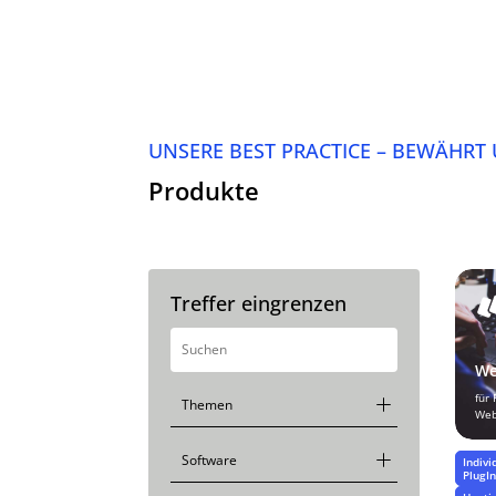
UNSERE BEST PRACTICE – BEWÄHRT
Produkte
Treffer eingrenzen
We
für
Web
Indiv
PlugI