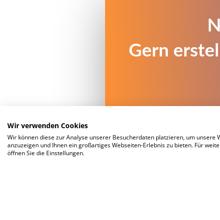
N
Digitalage
Gern erstel
WordPress Age
eCommerce Agen
SEO Age
Internetage
seit 
Wir verwenden Cookies
Wir können diese zur Analyse unserer Besucherdaten platzieren, um unsere We
anzuzeigen und Ihnen ein großartiges Webseiten-Erlebnis zu bieten. Für wei
öffnen Sie die Einstellungen.
© PERIMETRIK® 2026 |
Impressu