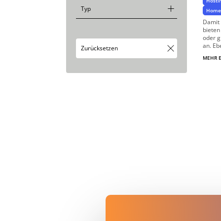
Hosti
Homep
Damit 
bieten
oder 
an. Ebe
MEHR 