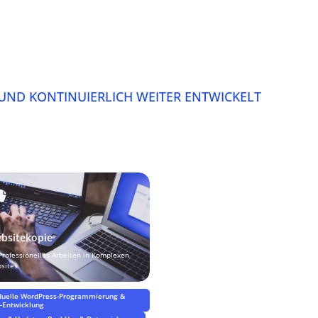
 UND KONTINUIERLICH WEITER ENTWICKELT
bsitekopie
 Professionelles Arbeiten in Komplexen
sites
iduelle WordPress-Programmierung &
n-Entwicklung